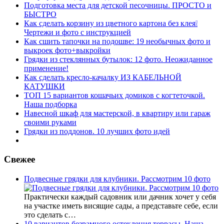
Подготовка места для детской песочницы. ПРОСТО и
БЫСТРО
Как сделать корзину из цветного картона без клея❕
Чертежи и фото с инструкцией
Как сшить тапочки на подошве: 19 необычных фото и
выкроек фото+выкройки
Грядки из стеклянных бутылок: 12 фото. Неожиданное
применение!
Как сделать кресло-качалку ИЗ КАБЕЛЬНОЙ
КАТУШКИ
ТОП 15 вариантов кошачьих домиков с когтеточкой.
Наша подборка
Навесной шкаф для мастерской, в квартиру или гараж
своими руками
Грядки из поддонов. 10 лучших фото идей
Свежее
Подвесные грядки для клубники. Рассмотрим 10 фото
Практически каждый садовник или дачник хочет у себя
на участке иметь висящие сады, а представьте себе, если
это сделать с…
10 вариантов безрамного остекления террасы. Наша