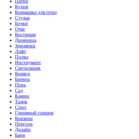
Патио
Кухня
Кормашка для птиц
Стулья
Бочки
Очаг
Кострище
Дровница
Землянки
Лофт
Полка
Инструмент
Светильник
Коряги
Бревна
Пень
Сад
Камни
Тазик
Спил
Глиняный горшок
Корзина
Пергола
Дизайн
Баня