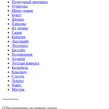
Подручный материал
Тумбочка
Мини домик
Букет
Шприц
Парилка
Из дерева
Гараж
Креатив
Ландшафт
Лестница
Бассейн
Подоконник
Лоджия
Детская комната
Колыбель
Крыльцо
Сундук
Лопата
Навес
Мостик
-----------