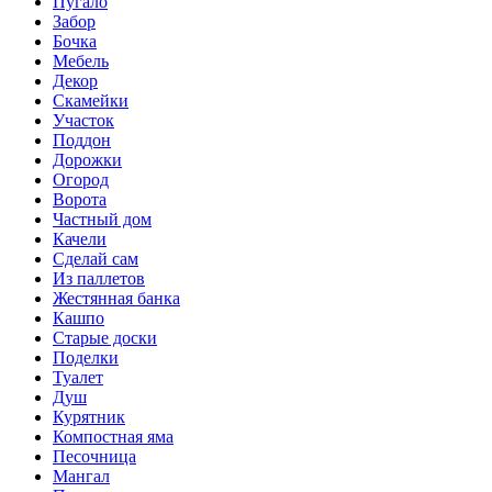
Пугало
Забор
Бочка
Мебель
Декор
Скамейки
Участок
Поддон
Дорожки
Огород
Ворота
Частный дом
Качели
Сделай сам
Из паллетов
Жестянная банка
Кашпо
Старые доски
Поделки
Туалет
Душ
Курятник
Компостная яма
Песочница
Мангал