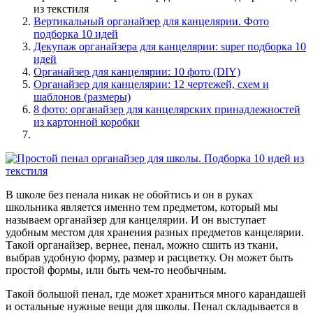
из текстиля
Вертикальный органайзер для канцелярии. Фото
подборка 10 идей
Декупаж органайзера для канцелярии: super подборка 10
идей
Органайзер для канцелярии: 10 фото (DIY)
Органайзер для канцелярии: 12 чертежей, схем и
шаблонов (размеры)
8 фото: органайзер для канцелярских принадлежностей
из картонной коробки
В школе без пенала никак не обойтись и он в руках
школьника является именно тем предметом, который мы
называем органайзер для канцелярии. И он выступает
удобным местом для хранения разных предметов канцелярии.
Такой органайзер, вернее, пенал, можно сшить из ткани,
выбрав удобную форму, размер и расцветку. Он может быть
простой формы, или быть чем-то необычным.
Такой большой пенал, где может храниться много карандашей
и остальные нужные вещи для школы. Пенал складывается в