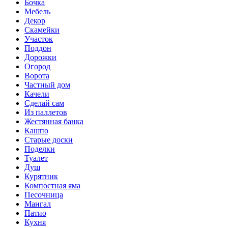
Бочка
Мебель
Декор
Скамейки
Участок
Поддон
Дорожки
Огород
Ворота
Частный дом
Качели
Сделай сам
Из паллетов
Жестянная банка
Кашпо
Старые доски
Поделки
Туалет
Душ
Курятник
Компостная яма
Песочница
Мангал
Патио
Кухня