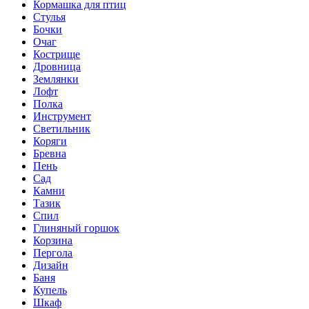
Кормашка для птиц
Стулья
Бочки
Очаг
Кострище
Дровница
Землянки
Лофт
Полка
Инструмент
Светильник
Коряги
Бревна
Пень
Сад
Камни
Тазик
Спил
Глиняный горшок
Корзина
Пергола
Дизайн
Баня
Купель
Шкаф