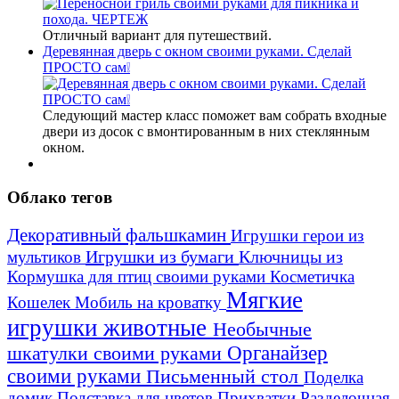
Отличный вариант для путешествий.
Деревянная дверь с окном своими руками. Сделай
ПРОСТО сам❕
Следующий мастер класс поможет вам собрать входные
двери из досок с вмонтированным в них стеклянным
окном.
Облако тегов
Декоративный фальшкамин
Игрушки герои из
Игрушки из бумаги
Ключницы из
мультиков
Кормушка для птиц своими руками
Косметичка
Мягкие
Кошелек
Мобиль на кроватку
игрушки животные
Необычные
шкатулки своими руками
Органайзер
своими руками
Письменный стол
Поделка
домик
Подставка для цветов
Прихватки
Разделочная