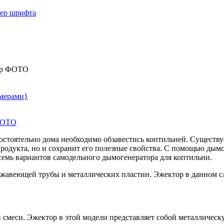
мер шрифта
пер ФОТО
змерами}
стоятельно дома необходимо обзавестись коптильней. Существуе
продукта, но и сохранит его полезные свойства. С помощью дым
емь вариантов самодельного дымогенератора для коптильни.
жавеющей трубы и металлических пластин. Эжектор в данном с
й смеси. Эжектор в этой модели представляет собой металличес