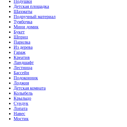
Подушки
Детская площадка
Шахматы
Подручный материал
Тумбочка
Мини домик
Букет
Шприц
Парилка
Из дерева
Гараж
Креатив
Ландшафт
Лестница
Бассейн
Подоконник
Лоджия
Детская комната
Колыбель
Крыльцо
Сундук
Лопата
Навес
Мостик