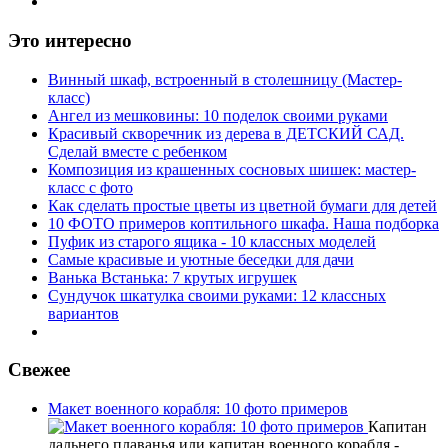
Это интересно
Винный шкаф, встроенный в столешницу (Мастер-
класс)
Ангел из мешковины: 10 поделок своими руками
Красивый скворечник из дерева в ДЕТСКИЙ САД.
Сделай вместе с ребенком
Композиция из крашенных сосновых шишек: мастер-
класс с фото
Как сделать простые цветы из цветной бумаги для детей
10 ФОТО примеров коптильного шкафа. Наша подборка
Пуфик из старого ящика - 10 классных моделей
Самые красивые и уютные беседки для дачи
Ванька Встанька: 7 крутых игрушек
Сундучок шкатулка своими руками: 12 классных
вариантов
Свежее
Макет военного корабля: 10 фото примеров
Капитан
дальнего плаванья или капитан военного корабля -