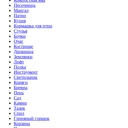
Компостная яма
Песочница
Мангал
Патио
Кухня
Кормашка для птиц
Стулья
Бочки
Очаг
Кострище
Дровница
Землянки
Лофт
Полка
Инструмент
Светильник
Коряги
Бревна
Пень
Сад
Камни
Тазик
Спил
Глиняный горшок
Корзина