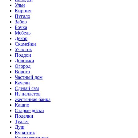
Ульи
Кирпич
Пугало
Забор
Бочка
Мебель
Декор
Скамейки
Участок
Поддон
Дорожки
Огород
Ворота
Частный дом
Качели
Сделай сам
Из паллетов
Жестянная банка
Кашпо
Старые доски
Поделки
Туалет
Душ
Курятник