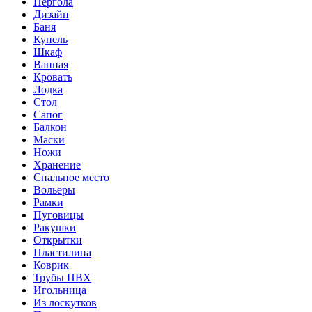
Пергола
Дизайн
Баня
Купель
Шкаф
Ванная
Кровать
Лодка
Стол
Сапог
Балкон
Маски
Ножи
Хранение
Спальное место
Вольеры
Рамки
Пуговицы
Ракушки
Открытки
Пластилина
Коврик
Трубы ПВХ
Игольница
Из лоскутков