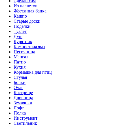
Сделай сам
Из паллетов
Жестянная банка
Кашпо
Старые доски
Поделки
Туалет
Душ
Курятник
Компостная яма
Песочница
Мангал
Патио
Кухня
Кормашка для птиц
Стулья
Бочки
Очаг
Кострище
Дровница
Землянки
Лофт
Полка
Инструмент
Светильник