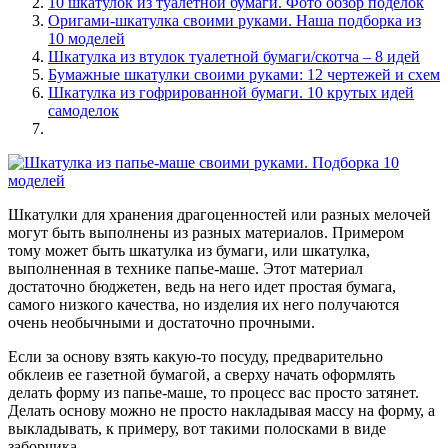
10 шкатулок из туалетной бумаги. Фото обзор поделок
Оригами-шкатулка своими руками. Наша подборка из
10 моделей
Шкатулка из втулок туалетной бумаги/скотча – 8 идей
Бумажные шкатулки своими руками: 12 чертежей и схем
Шкатулка из гофрированной бумаги. 10 крутых идей
самоделок
Шкатулки для хранения драгоценностей или разных мелочей
могут быть выполнены из разных материалов. Примером
тому может быть шкатулка из бумаги, или шкатулка,
выполненная в технике папье-маше. Этот материал
достаточно бюджетен, ведь на него идет простая бумага,
самого низкого качества, но изделия их него получаются
очень необычными и достаточно прочными.
Если за основу взять какую-то посуду, предварительно
обклеив ее газетной бумагой, а сверху начать оформлять
делать форму из папье-маше, то процесс вас просто затянет.
Делать основу можно не просто накладывая массу на форму, а
выкладывать, к примеру, вот такими полосками в виде
заборчика.