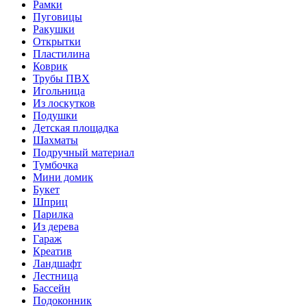
Рамки
Пуговицы
Ракушки
Открытки
Пластилина
Коврик
Трубы ПВХ
Игольница
Из лоскутков
Подушки
Детская площадка
Шахматы
Подручный материал
Тумбочка
Мини домик
Букет
Шприц
Парилка
Из дерева
Гараж
Креатив
Ландшафт
Лестница
Бассейн
Подоконник