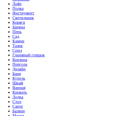
Лофт
Полка
Инструмент
Светильник
Коряги
Бревна
Пень
Сад
Камни
Тазик
Спил
Глиняный горшок
Корзина
Пергола
Дизайн
Баня
Купель
Шкаф
Ванная
Кровать
Лодка
Стол
Сапог
Балкон
Маски