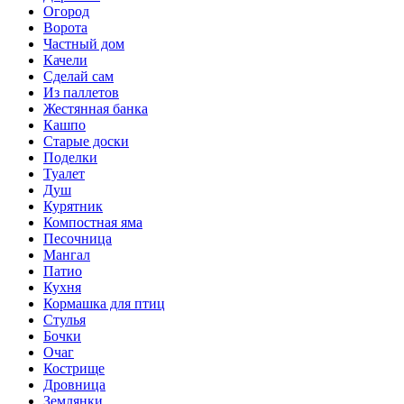
Огород
Ворота
Частный дом
Качели
Сделай сам
Из паллетов
Жестянная банка
Кашпо
Старые доски
Поделки
Туалет
Душ
Курятник
Компостная яма
Песочница
Мангал
Патио
Кухня
Кормашка для птиц
Стулья
Бочки
Очаг
Кострище
Дровница
Землянки