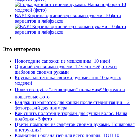
ВАУ! Корзина органайзер своими руками: 10 фото
вариантов и лайфхаков
Это интересно
Новогодние сапожки из мешковины. 10 идей
Органайзер своими руками: 12 чертежей, схем и
шаблонов своими руками
Круглая когтеточка своими руками: топ 10 крутых
моделей
Полка из труб с "летающими" полками✔️ Чертежи и
пошаговые фото
Бандаж из колготок для кошки после стерилизации: 12
фотографий для примера
Как сшить полотенце-тюрбан для сушки волос. Наша
подборка - 5 фото
Цветы-помпоны из салфеток своими руками. Пошаговая
инструкция!
Комнатный органайзер для всего подряд: ТОП 10