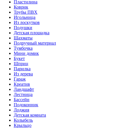
Пластилина
Коврик
Трубы ПВХ
Игольница
Из лоскутков
Подушки
Детская площадка
Шахматы
Подручный материал
Тумбочка
Мини домик
Букет
Шприц
Парилка
Из дерева
Гараж
Креатив
Ландшафт
Лестница
Бассейн
Подоконник
Лоджия
Детская комната
Колыбель
Крыльцо