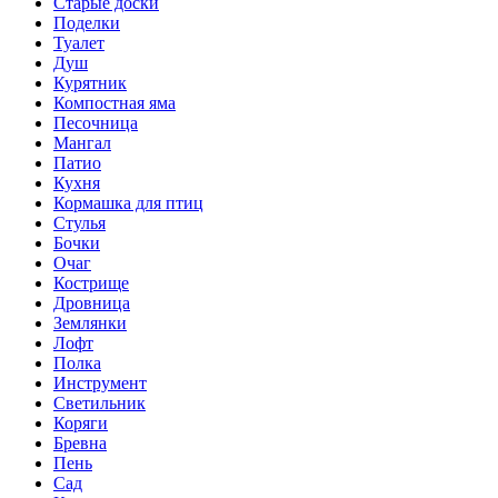
Старые доски
Поделки
Туалет
Душ
Курятник
Компостная яма
Песочница
Мангал
Патио
Кухня
Кормашка для птиц
Стулья
Бочки
Очаг
Кострище
Дровница
Землянки
Лофт
Полка
Инструмент
Светильник
Коряги
Бревна
Пень
Сад