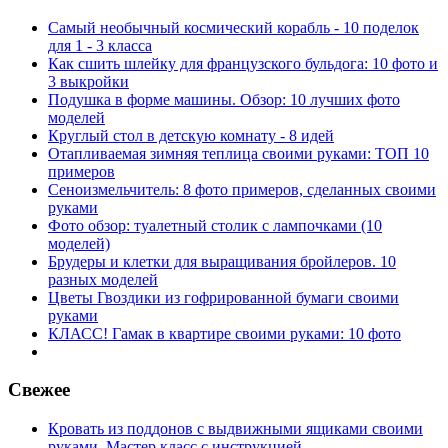
Самый необычный космический корабль - 10 поделок
для 1 - 3 класса
Как сшить шлейку для французского бульдога: 10 фото и
3 выкройки
Подушка в форме машины. Обзор: 10 лучших фото
моделей
Круглый стол в детскую комнату - 8 идей
Отапливаемая зимняя теплица своими руками: ТОП 10
примеров
Сеноизмельчитель: 8 фото примеров, сделанных своими
руками
Фото обзор: туалетный столик с лампочками (10
моделей)
Брудеры и клетки для выращивания бройлеров. 10
разных моделей
Цветы Гвоздики из гофрированной бумаги своими
руками
КЛАСС! Гамак в квартире своими руками: 10 фото
Свежее
Кровать из поддонов с выдвижными ящиками своими
руками. Мастер класс с инструкцией