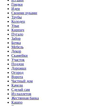
Из шин
Грядки
Идеи
Своими руками
Трубы
Колодец
Ульи
Кирпич
Пугало
Забор
Бочка
Мебель
Декор
Скамейки
Участок
Поддон
Дорожки
Огород
Ворота
Частный дом
Качели
Сделай сам
Из паллетов
Жестянная банка
Кашпо