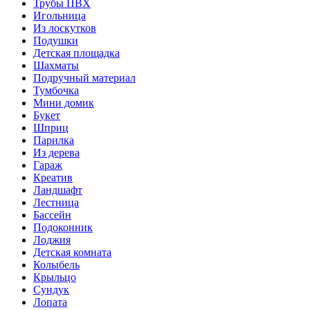
Трубы ПВХ
Игольница
Из лоскутков
Подушки
Детская площадка
Шахматы
Подручный материал
Тумбочка
Мини домик
Букет
Шприц
Парилка
Из дерева
Гараж
Креатив
Ландшафт
Лестница
Бассейн
Подоконник
Лоджия
Детская комната
Колыбель
Крыльцо
Сундук
Лопата