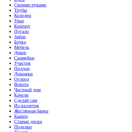
Своими руками
Трубы
Колодец
Ульи
Кирпич
Пугало
Забор
Бочка
Мебель
Декор
Скамейки
Участок
Поддон
Дорожки
Огород
Ворота
Частный дом
Качели
Сделай сам
Из паллетов
Жестянная банка
Кашпо
Старые доски
Поделки