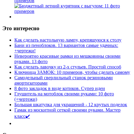
примеров
Это интересно
Как сделать настольную лампу, крепящуюся к столу
Бани из пеноблоков. 13 вариантов самые удачных:
+чертежи!
Невероятно красивые рамки из мешковины своими
руками. 13 фото
Как сделать лавочку из 2-х стульев. Простой способ
Ключница ЗАМОК: 10 примеров, чтобы сделать самому
Самодельный сверлильный станок резиновыми
амортизаторами
8 фото закладок в виде котиков. Супер идеи
Глушитель на мотоблок своими руками: 10 фото
(+чертежи)
Большая шкатулка для украшений - 12 крутых поделок
Гамак из москитной сеткой своими руками. Мастер
класс✔️