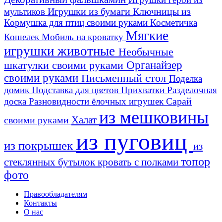
Игрушки из бумаги
Ключницы из
мультиков
Кормушка для птиц своими руками
Косметичка
Мягкие
Кошелек
Мобиль на кроватку
игрушки животные
Необычные
шкатулки своими руками
Органайзер
своими руками
Письменный стол
Поделка
домик
Подставка для цветов
Прихватки
Разделочная
Сарай
доска
Разновидности ёлочных игрушек
из мешковины
Халат
своими руками
из пуговиц
из покрышек
из
топор
стеклянных бутылок
кровать с полками
фото
Правообладателям
Контакты
О нас