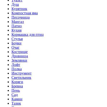
Туалет
Душ
Курятник
Компостная яма
Песочница
Мангал
Патио
Кухня
Кормашка для птиц
Стулья
Бочки
Очаг
Кострище
Дровница
Землянки
Лофт
Полка
Инструмент
Светильник
Коряги
Бревна
Пень
Сад
Камни
Тазик