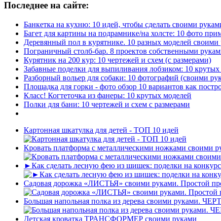
Последнее на сайте:
Банкетка на кухню: 10 идей, чтобы сделать своими рукам
Багет для картины на подрамнике/на холсте: 10 фото при
Деревянный пол в курятнике. 10 разных моделей своими
Пограничный столб-бар. 8 проектов собственными рука
Курятник на 200 кур: 10 чертежей и схем (с размерами)
Забавные поделки для выпиливания лобзиком: 10 крут
Разборный вольер для собаки: 10 фотографий (своими ру
Площадка для горки - фото обзор 10 вариантов как постр
Класс! Когтеточка из фанеры: 10 крутых моделей
Полки для бани: 10 чертежей и схем с размерами
Картонная шкатулка для детей - ТОП 10 идей
Кровать платформа с металлическими ножками своими 
►Как сделать лесную фею из шишек: поделки на конкур
Садовая дорожка «ЛИСТЬЯ» своими руками. Простой пр
Большая напольная полка из дерева своими руками. ЧЕР
Детская кроватка ТРАНСФОРМЕР своими руками