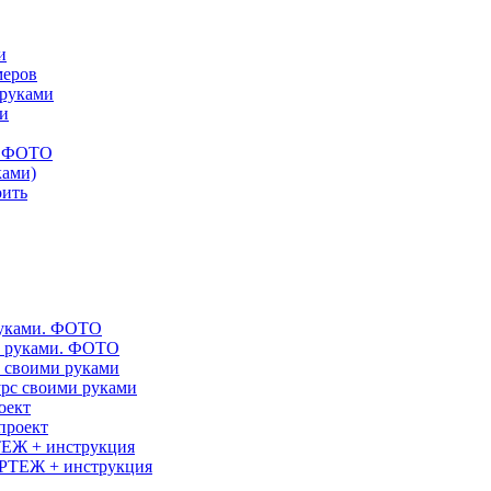
и
меров
 руками
ми
ых ФОТО
ками)
оить
руками. ФОТО
с своими руками
оект
ТЕЖ + инструкция