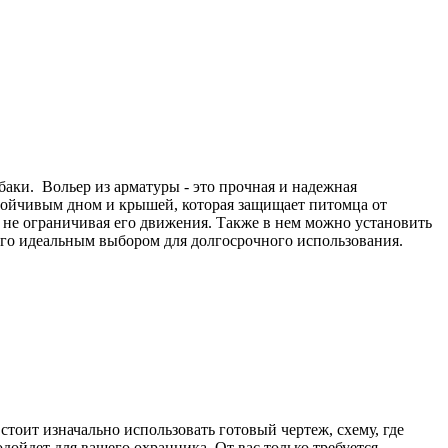
баки. Вольер из арматуры - это прочная и надежная
устойчивым дном и крышей, которая защищает питомца от
 не ограничивая его движения. Также в нем можно установить
 его идеальным выбором для долгосрочного использования.
стоит изначально использовать готовый чертеж, схему, где
дойдет для вашего охранника. От вас только требуется