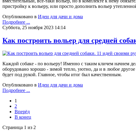
вместительный, все-таки вольер, но в комплекте к нему обяза
пристройку к вольеру, или просто дополнить вольер утепленн
Опубликовано в
Идеи для дачи и дома
Подробнее ...
Суббота, 25 ноября 2023 14:14
Как построить вольер для средней соба
Каждой собаке - по вольеру! Именно с таким кличем начнем дел
оборудовано хорошо - зимой тепло, уютно, да и в любое другое
будет под рукой. Главное, чтобы итог был качественным.
Опубликовано в
Идеи для дачи и дома
Подробнее ...
1
2
Вперёд
В конец
Страница 1 из 2