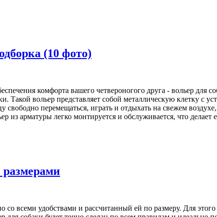
одборка (10 фото)
спечения комфорта вашего четвероногого друга - вольер для со
аки. Такой вольер представляет собой металлическую клетку с 
 свободно перемещаться, играть и отдыхать на свежем воздухе,
ьер из арматуры легко монтируется и обслуживается, что делает
с размерами
но со всеми удобствами и рассчитанный ей по размеру. Для этого 
р для собаки будет точно сделан по всем правилам и идеально по