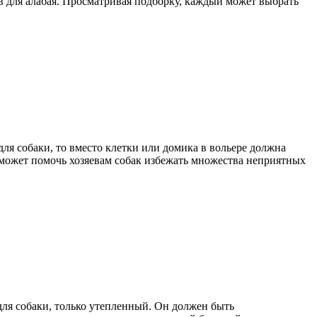
ов для алабая. Просматривая подборку, каждый может выбрать
ля собаки, то вместо клетки или домика в вольере должна
и может помочь хозяевам собак избежать множества неприятных
 для собаки, только утепленный. Он должен быть