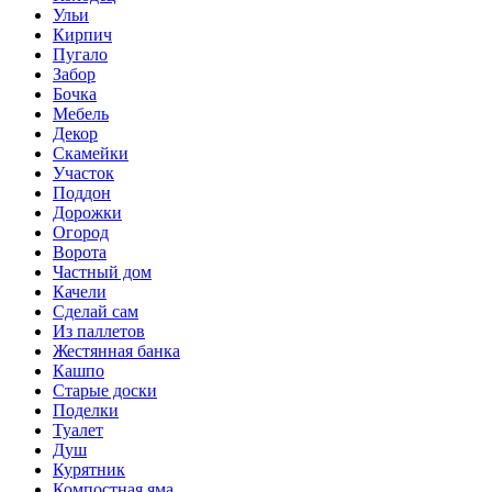
Ульи
Кирпич
Пугало
Забор
Бочка
Мебель
Декор
Скамейки
Участок
Поддон
Дорожки
Огород
Ворота
Частный дом
Качели
Сделай сам
Из паллетов
Жестянная банка
Кашпо
Старые доски
Поделки
Туалет
Душ
Курятник
Компостная яма