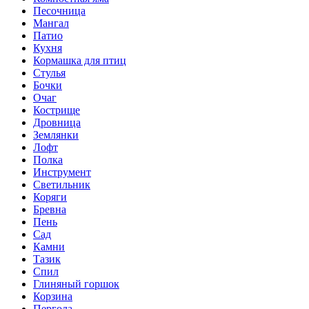
Песочница
Мангал
Патио
Кухня
Кормашка для птиц
Стулья
Бочки
Очаг
Кострище
Дровница
Землянки
Лофт
Полка
Инструмент
Светильник
Коряги
Бревна
Пень
Сад
Камни
Тазик
Спил
Глиняный горшок
Корзина
Пергола