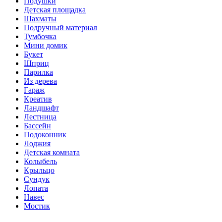
Подушки
Детская площадка
Шахматы
Подручный материал
Тумбочка
Мини домик
Букет
Шприц
Парилка
Из дерева
Гараж
Креатив
Ландшафт
Лестница
Бассейн
Подоконник
Лоджия
Детская комната
Колыбель
Крыльцо
Сундук
Лопата
Навес
Мостик