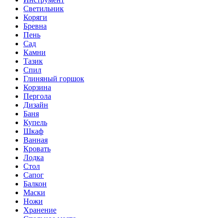
Светильник
Коряги
Бревна
Пень
Сад
Камни
Тазик
Спил
Глиняный горшок
Корзина
Пергола
Дизайн
Баня
Купель
Шкаф
Ванная
Кровать
Лодка
Стол
Сапог
Балкон
Маски
Ножи
Хранение