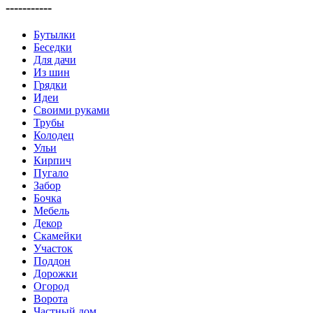
-----------
Бутылки
Беседки
Для дачи
Из шин
Грядки
Идеи
Своими руками
Трубы
Колодец
Ульи
Кирпич
Пугало
Забор
Бочка
Мебель
Декор
Скамейки
Участок
Поддон
Дорожки
Огород
Ворота
Частный дом