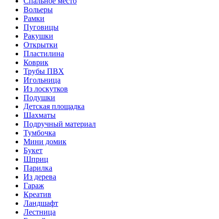
Спальное место
Вольеры
Рамки
Пуговицы
Ракушки
Открытки
Пластилина
Коврик
Трубы ПВХ
Игольница
Из лоскутков
Подушки
Детская площадка
Шахматы
Подручный материал
Тумбочка
Мини домик
Букет
Шприц
Парилка
Из дерева
Гараж
Креатив
Ландшафт
Лестница