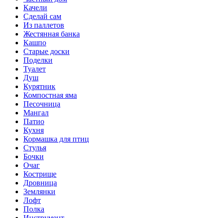
Качели
Сделай сам
Из паллетов
Жестянная банка
Кашпо
Старые доски
Поделки
Туалет
Душ
Курятник
Компостная яма
Песочница
Мангал
Патио
Кухня
Кормашка для птиц
Стулья
Бочки
Очаг
Кострище
Дровница
Землянки
Лофт
Полка
Инструмент