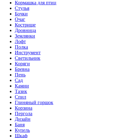
Кормашка для птиц
Стулья
Бочки
Очаг
Кострище
Дровница
Землянки
Лофт
Полка
Инструмент
Светильник
Коряги
Бревна
Пень
Сад
Камни
Тазик
Спил
Глиняный горшок
Корзина
Пергола
Дизайн
Баня
Купель
Шкаф