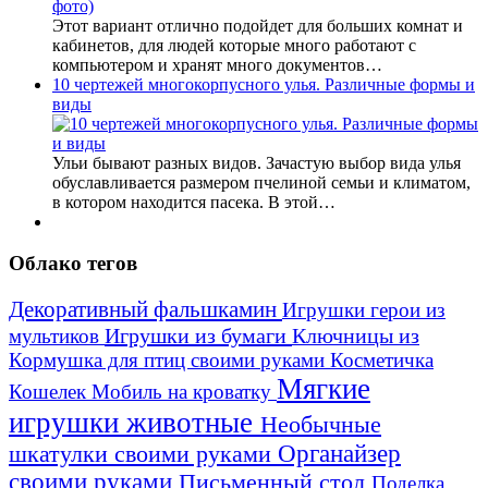
Этот вариант отлично подойдет для больших комнат и
кабинетов, для людей которые много работают с
компьютером и хранят много документов…
10 чертежей многокорпусного улья. Различные формы и
виды
Ульи бывают разных видов. Зачастую выбор вида улья
обуславливается размером пчелиной семьи и климатом,
в котором находится пасека. В этой…
Облако тегов
Декоративный фальшкамин
Игрушки герои из
Игрушки из бумаги
Ключницы из
мультиков
Кормушка для птиц своими руками
Косметичка
Мягкие
Кошелек
Мобиль на кроватку
игрушки животные
Необычные
шкатулки своими руками
Органайзер
своими руками
Письменный стол
Поделка