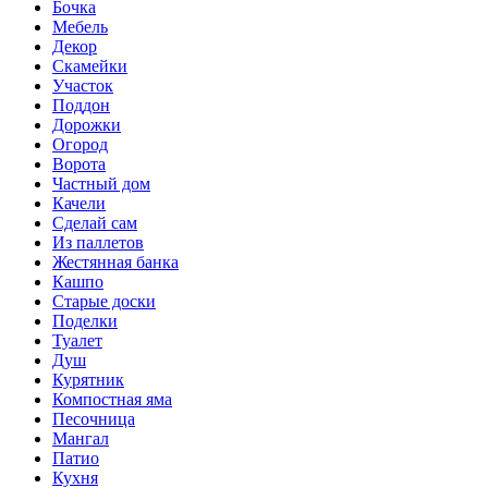
Бочка
Мебель
Декор
Скамейки
Участок
Поддон
Дорожки
Огород
Ворота
Частный дом
Качели
Сделай сам
Из паллетов
Жестянная банка
Кашпо
Старые доски
Поделки
Туалет
Душ
Курятник
Компостная яма
Песочница
Мангал
Патио
Кухня