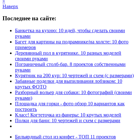
»
Наверх
Последнее на сайте:
Банкетка на кухню: 10 идей, чтобы сделать своими
руками
Багет для картины на подрамнике/на холсте: 10 фото
примеров
Деревянный пол в курятнике. 10 разных моделей
своими руками
Пограничный столб-бар. 8 проектов собственными
руками
Курятник на 200 кур: 10 чертежей и схем (с размерами)
Забавные поделки для выпиливания лобзиком: 10
крутых ФОТО
Разборный вольер для собаки: 10 фотографий (своими
руками)
Площадка для горки - фото обзор 10 вариантов как
построить
Класс! Когтеточка из фанеры: 10 крутых моделей
Полки для бани: 10 чертежей и схем с размерами
Бильярдный стол из конфет - ТОП 11 проектов