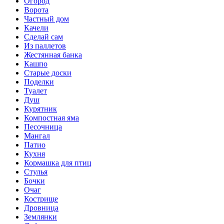
Огород
Ворота
Частный дом
Качели
Сделай сам
Из паллетов
Жестянная банка
Кашпо
Старые доски
Поделки
Туалет
Душ
Курятник
Компостная яма
Песочница
Мангал
Патио
Кухня
Кормашка для птиц
Стулья
Бочки
Очаг
Кострище
Дровница
Землянки