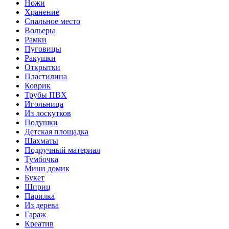
Ножи
Хранение
Спальное место
Вольеры
Рамки
Пуговицы
Ракушки
Открытки
Пластилина
Коврик
Трубы ПВХ
Игольница
Из лоскутков
Подушки
Детская площадка
Шахматы
Подручный материал
Тумбочка
Мини домик
Букет
Шприц
Парилка
Из дерева
Гараж
Креатив