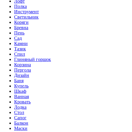
Лофт
Полка
Инструмент
Светильник
Коряги
Бревна
Пень
Сад
Камни
Тазик
Спил
Глиняный горшок
Корзина
Пергола
Дизайн
Баня
Купель
Шкаф
Ванная
Кровать
Лодка
Стол
Сапог
Балкон
Маски