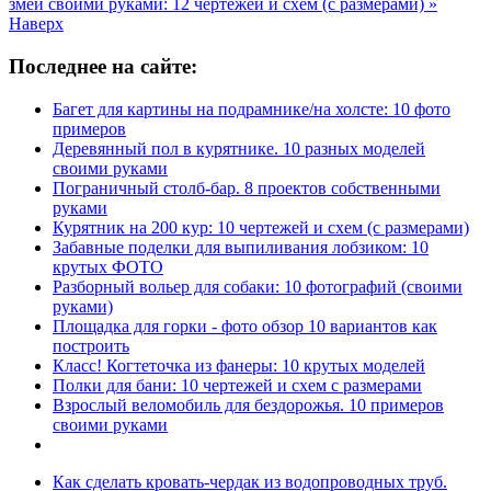
змей своими руками: 12 чертежей и схем (с размерами) »
Наверх
Последнее на сайте:
Багет для картины на подрамнике/на холсте: 10 фото
примеров
Деревянный пол в курятнике. 10 разных моделей
своими руками
Пограничный столб-бар. 8 проектов собственными
руками
Курятник на 200 кур: 10 чертежей и схем (с размерами)
Забавные поделки для выпиливания лобзиком: 10
крутых ФОТО
Разборный вольер для собаки: 10 фотографий (своими
руками)
Площадка для горки - фото обзор 10 вариантов как
построить
Класс! Когтеточка из фанеры: 10 крутых моделей
Полки для бани: 10 чертежей и схем с размерами
Взрослый веломобиль для бездорожья. 10 примеров
своими руками
Как сделать кровать-чердак из водопроводных труб.