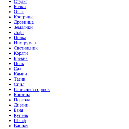
Стулья
Бочки
Очаг
Кострище
Дровница
Землянки
Лофт
Полка
Инструмент
Светильник
Коряги
Бревна
Пень
Сад
Камни
Тазик
Спил
Глиняный горшок
Корзина
Пергола
Дизайн
Баня
Купель
Шкаф
Ванная