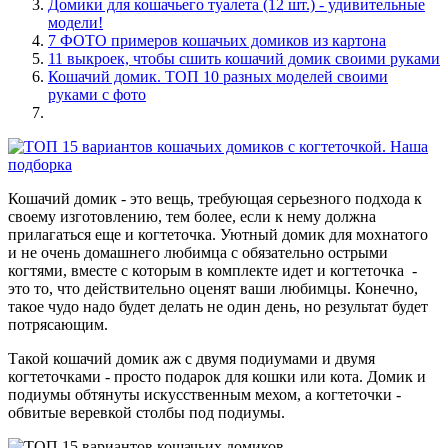
Домики для кошачьего туалета (12 шт.) - удивительные
модели!
7 ФОТО примеров кошачьих домиков из картона
11 выкроек, чтобы сшить кошачий домик своими руками
Кошачий домик. ТОП 10 разных моделей своими
руками с фото
Кошачий домик - это вещь, требующая серьезного подхода к
своему изготовлению, тем более, если к нему должна
прилагаться еще и когтеточка. Уютный домик для мохнатого
и не очень домашнего любимца с обязательно острыми
когтями, вместе с которым в комплекте идет и когтеточка -
это то, что действительно оценят ваши любимцы. Конечно,
такое чудо надо будет делать не один день, но результат будет
потрясающим.
Такой кошачий домик аж с двумя подиумами и двумя
когтеточками - просто подарок для кошки или кота. Домик и
подиумы обтянуты искусственным мехом, а когтеточки -
обвитые веревкой столбы под подиумы.