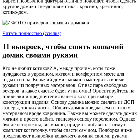
Картон необычной фактуры отлично подойдет, чтобы сделать
круглое домико-гнездо для котика - красиво, креативно,
котико-дом.
Читать полностью (ссылка)
11 выкроек, чтобы сшить кошачий
домик своими руками
Кто не любит котиков? А, между прочим, коты тоже
нуждаются в укромном, мягком и комфортном месте для
отдыха и сна. Кошачий домик можно смастерить своими
руками из подручных материалов. От вас пара свободных
вечеров, а какое счастье будет у питомца! Ориентируйтесь на
привычки и предпочтения вашего кота при выборе
конструкции изделия. Основу домика можно сделать из ДСП,
фанеры, тонких досок. Обшить домик предлагаем плотным
материалом вроде ковролина. Также вы можете сделать домик
мягким и просто набить тканевую основу поролоном. Однако
будьте осторожны, возможно, придется добавить к нему в
комплект когтеточку, чтобы спасти сам дом. Подборка ниже
представляет выкройки кошачьего домика своими руками.