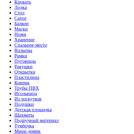
Кровать
Лодка
Стол
Сапог
Балкон
Маски
Ножи
Хранение
Спальное место
Вольеры
Рамки
Пуговицы
Ракушки
Открытки
Пластилина
Коврик
Трубы ПВХ
Игольница
Из лоскутков
Подушки
Детская площадка
Шахматы
Подручный материал
Тумбочка
Мини домик