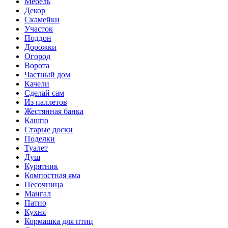
Мебель
Декор
Скамейки
Участок
Поддон
Дорожки
Огород
Ворота
Частный дом
Качели
Сделай сам
Из паллетов
Жестянная банка
Кашпо
Старые доски
Поделки
Туалет
Душ
Курятник
Компостная яма
Песочница
Мангал
Патио
Кухня
Кормашка для птиц