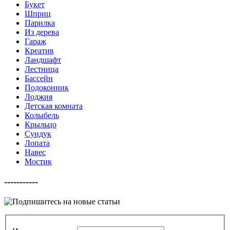
Букет
Шприц
Парилка
Из дерева
Гараж
Креатив
Ландшафт
Лестница
Бассейн
Подоконник
Лоджия
Детская комната
Колыбель
Крыльцо
Сундук
Лопата
Навес
Мостик
-----------