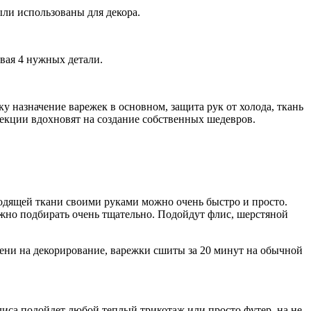
были использованы для декора.
ивая 4 нужных детали.
у назначение варежек в основном, защита рук от холода, ткань
лекции вдохновят на создание собственных шедевров.
ходящей ткани своими руками можно очень быстро и просто.
ужно подбирать очень тщательно. Подойдут флис, шерстяной
ени на декорирование, варежки сшиты за 20 минут на обычной
лиса подойдет любой теплый трикотаж или просто футер, на не