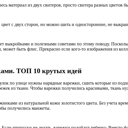
весь материал из двух свитеров, просто свитера разных цветов 
цвет с двух сторон, но можно шить и односторонние, не выкра
ет выкройками и полезными советами по этому поводу. Поскольк
и, может быть флис. Прекрасно если кого-то изображения из кол
ками. ТОП 10 крутых идей
огулок по улице нужны нарядные варежки, сшить которые из под
арежек из ткани. Чтобы варежки получились красивыми, ткань н
инками из натуральной кожи золотистого цвета. Без учета врем
обы получились манжеты.
 Если припуски не делать, варежки подойдут ребенку. Вместо ф