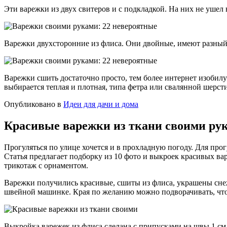
Эти варежки из двух свитеров и с подкладкой. На них не ушел 
Варежки двухсторонние из флиса. Они двойные, имеют разный 
Варежки сшить достаточно просто, тем более интернет изобилу
выбирается теплая и плотная, типа фетра или свалянной шерст
Опубликовано в
Идеи для дачи и дома
Красивые варежки из ткани своими ру
Прогуляться по улице хочется и в прохладную погоду. Для пр
Статья предлагает подборку из 10 фото и выкроек красивых в
трикотаж с орнаментом.
Варежки получились красивые, сшиты из флиса, украшены снеж
швейной машинке. Края по желанию можно подворачивать, чт
Выкройка варежек из флиса сделана с припусками на швы 1 см.