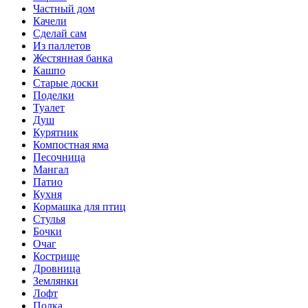
Частный дом
Качели
Сделай сам
Из паллетов
Жестянная банка
Кашпо
Старые доски
Поделки
Туалет
Душ
Курятник
Компостная яма
Песочница
Мангал
Патио
Кухня
Кормашка для птиц
Стулья
Бочки
Очаг
Кострище
Дровница
Землянки
Лофт
Полка