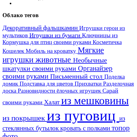
Облако тегов
Декоративный фальшкамин
Игрушки герои из
Игрушки из бумаги
Ключницы из
мультиков
Кормушка для птиц своими руками
Косметичка
Мягкие
Кошелек
Мобиль на кроватку
игрушки животные
Необычные
шкатулки своими руками
Органайзер
своими руками
Письменный стол
Поделка
домик
Подставка для цветов
Прихватки
Разделочная
Сарай
доска
Разновидности ёлочных игрушек
из мешковины
Халат
своими руками
из пуговиц
из покрышек
из
топор
стеклянных бутылок
кровать с полками
фото