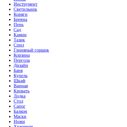
Инструмент
Светильник
Коряги
Бревна
Пень
Сад
Камни
Тазик
Спил
Глиняный горшок
Корзина
Пергола
Дизайн
Баня
Купель
Шкаф
Ванная
Кровать
Лодка
Стол
Сапог
Балкон
Маски
Ножи
Хранение