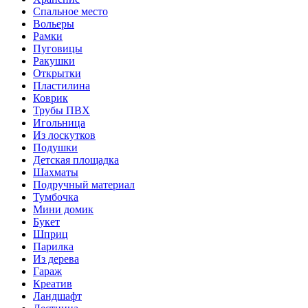
Спальное место
Вольеры
Рамки
Пуговицы
Ракушки
Открытки
Пластилина
Коврик
Трубы ПВХ
Игольница
Из лоскутков
Подушки
Детская площадка
Шахматы
Подручный материал
Тумбочка
Мини домик
Букет
Шприц
Парилка
Из дерева
Гараж
Креатив
Ландшафт