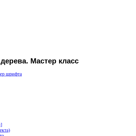
 дерева. Мастер класс
мер шрифта
]
екта)
то