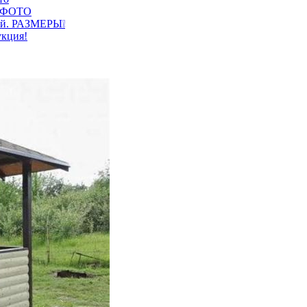
х ФОТО
шей. РАЗМЕРЫ❕
укция!