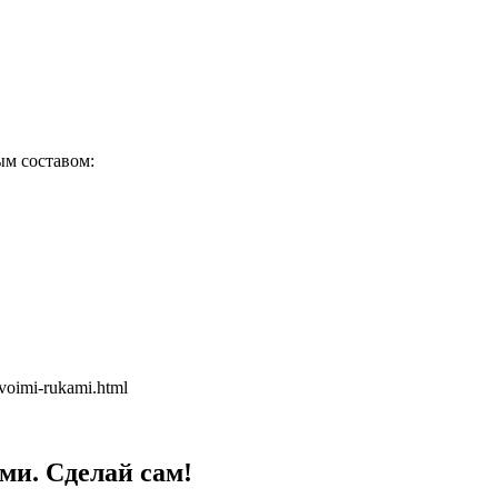
ым составом:
voimi-rukami.html
ми. Сделай сам!