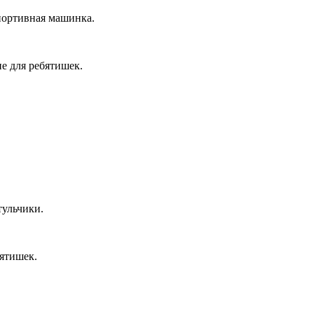
спортивная машинка.
е для ребятишек.
тульчики.
бятишек.