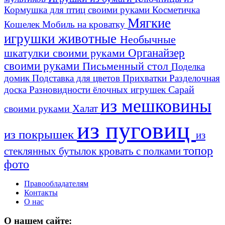
Кормушка для птиц своими руками
Косметичка
Мягкие
Кошелек
Мобиль на кроватку
игрушки животные
Необычные
шкатулки своими руками
Органайзер
своими руками
Письменный стол
Поделка
домик
Подставка для цветов
Прихватки
Разделочная
Сарай
доска
Разновидности ёлочных игрушек
из мешковины
Халат
своими руками
из пуговиц
из покрышек
из
топор
стеклянных бутылок
кровать с полками
фото
Правообладателям
Контакты
О нас
О нашем сайте: