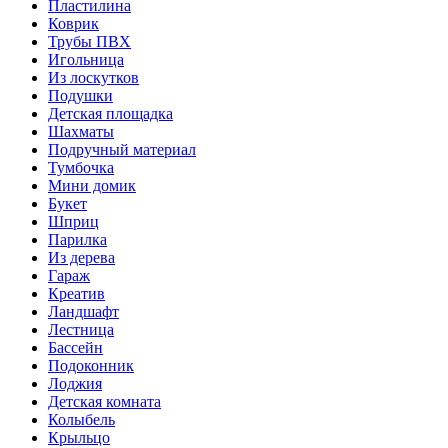
Пластилина
Коврик
Трубы ПВХ
Игольница
Из лоскутков
Подушки
Детская площадка
Шахматы
Подручный материал
Тумбочка
Мини домик
Букет
Шприц
Парилка
Из дерева
Гараж
Креатив
Ландшафт
Лестница
Бассейн
Подоконник
Лоджия
Детская комната
Колыбель
Крыльцо