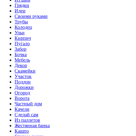
Грядки
Идеи
Своими руками
Трубы
Колодец
Ульи
Кирпич
Пугало
Забор
Бочка
Мебель
Декор
Скамейки
Участок
Поддон
Дорожки
Огород
Ворота
Частный дом
Качели
Сделай сам
Из паллетов
Жестянная банка
Кашпо