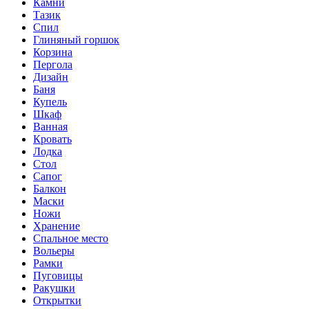
Камни
Тазик
Спил
Глиняный горшок
Корзина
Пергола
Дизайн
Баня
Купель
Шкаф
Ванная
Кровать
Лодка
Стол
Сапог
Балкон
Маски
Ножи
Хранение
Спальное место
Вольеры
Рамки
Пуговицы
Ракушки
Открытки