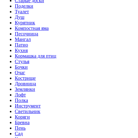
Старые доски
Поделки
Туалет
Душ
Курятник
Компостная яма
Песочница
Мангал
Патио
Кухня
Кормашка для птиц
Стулья
Бочки
Очаг
Кострище
Дровница
Землянки
Лофт
Полка
Инструмент
Светильник
Коряги
Бревна
Пень
Сад