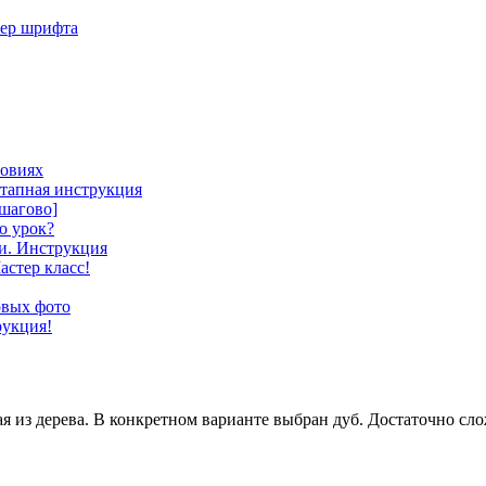
мер шрифта
ловиях
этапная инструкция
шагово]
о урок?
и. Инструкция
астер класс!
овых фото
рукция!
я из дерева. В конкретном варианте выбран дуб. Достаточно сло