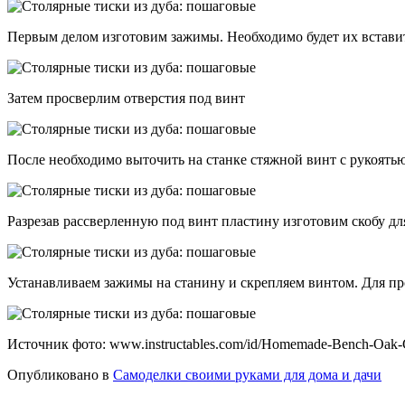
Первым делом изготовим зажимы. Необходимо будет их вставит
Затем просверлим отверстия под винт
После необходимо выточить на станке стяжной винт с рукоять
Разрезав рассверленную под винт пластину изготовим скобу д
Устанавливаем зажимы на станину и скрепляем винтом. Для п
Источник фото: www.instructables.com/id/Homemade-Bench-Oak-C
Опубликовано в
Самоделки своими руками для дома и дачи