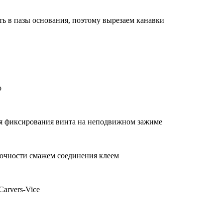
ь в пазы основания, поэтому вырезаем канавки
ю
ля фиксирования винта на неподвижном зажиме
рочности смажем соединения клеем
arvers-Vice