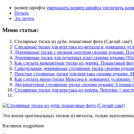
размер шрифта
уменьшить размер шрифта
увеличить раз
Печать
Эл. почта
Меню статьи:
Столярные тиски из дуба: пошаговые фото (Сделай сам!)
Слесарные тиски для верстака из металла в домашних ус
Деревянные тиски с низким центром своими руками. По
Деревянные тиски для печатных плат своими руками [По
Как сделать компактные тиски из дерева. Пошаговый фот
Самодельные деревянные столярные тиски своими рукам
Простые столярные тиски для верстака своими руками. М
Как сделать мини-тиски Моксона в домашних условиях✅
Двухвинтовые столярные тиски своими руками: 6 пошаг
Столярные тиски для верстака из дерева. Чертежи + инст
Это копия оригинальных тисков из металла, только выполненна
Взглянем подробнее