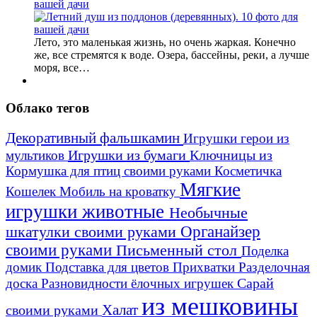
вашей дачи
Лето, это маленькая жизнь, но очень жаркая. Конечно
же, все стремятся к воде. Озера, бассейны, реки, а лучше
моря, все…
Облако тегов
Декоративный фальшкамин
Игрушки герои из
Игрушки из бумаги
Ключницы из
мультиков
Кормушка для птиц своими руками
Косметичка
Мягкие
Кошелек
Мобиль на кроватку
игрушки животные
Необычные
шкатулки своими руками
Органайзер
своими руками
Письменный стол
Поделка
домик
Подставка для цветов
Прихватки
Разделочная
Сарай
доска
Разновидности ёлочных игрушек
из мешковины
Халат
своими руками