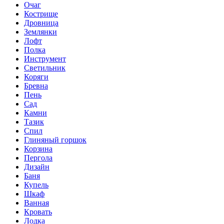
Очаг
Кострище
Дровница
Землянки
Лофт
Полка
Инструмент
Светильник
Коряги
Бревна
Пень
Сад
Камни
Тазик
Спил
Глиняный горшок
Корзина
Пергола
Дизайн
Баня
Купель
Шкаф
Ванная
Кровать
Лодка