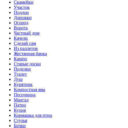
Скамейки
Участок
Поддон
Дорожки
Огород
Ворота
Частный дом
Качели
Сделай сам
Из паллетов
Жестянная банка
Кашпо
Старые доски
Поделки
Туалет
Душ
Курятник
Компостная яма
Песочница
Мангал
Патио
Кухня
Кормашка для птиц
Стулья
Бочки