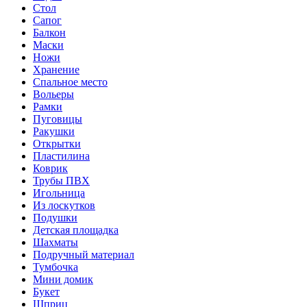
Стол
Сапог
Балкон
Маски
Ножи
Хранение
Спальное место
Вольеры
Рамки
Пуговицы
Ракушки
Открытки
Пластилина
Коврик
Трубы ПВХ
Игольница
Из лоскутков
Подушки
Детская площадка
Шахматы
Подручный материал
Тумбочка
Мини домик
Букет
Шприц