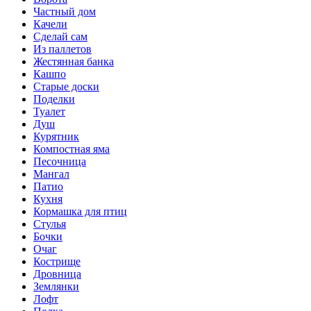
Частный дом
Качели
Сделай сам
Из паллетов
Жестянная банка
Кашпо
Старые доски
Поделки
Туалет
Душ
Курятник
Компостная яма
Песочница
Мангал
Патио
Кухня
Кормашка для птиц
Стулья
Бочки
Очаг
Кострище
Дровница
Землянки
Лофт