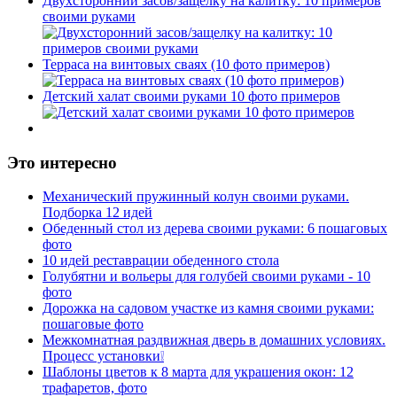
Двухсторонний засов/защелку на калитку: 10 примеров
своими руками
Терраса на винтовых сваях (10 фото примеров)
Детский халат своими руками 10 фото примеров
Это интересно
Механический пружинный колун своими руками.
Подборка 12 идей
Обеденный стол из дерева своими руками: 6 пошаговых
фото
10 идей реставрации обеденного стола
Голубятни и вольеры для голубей своими руками - 10
фото
Дорожка на садовом участке из камня своими руками:
пошаговые фото
Межкомнатная раздвижная дверь в домашних условиях.
Процесс установки❕
Шаблоны цветов к 8 марта для украшения окон: 12
трафаретов, фото