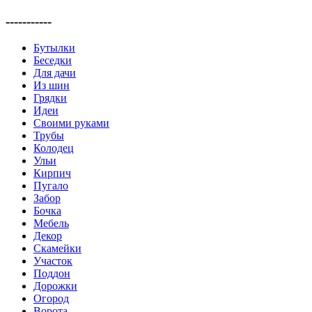
-----------
Бутылки
Беседки
Для дачи
Из шин
Грядки
Идеи
Своими руками
Трубы
Колодец
Ульи
Кирпич
Пугало
Забор
Бочка
Мебель
Декор
Скамейки
Участок
Поддон
Дорожки
Огород
Ворота