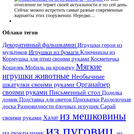
отопление не теряет своей актуальности и по сей день.
Сейчас можно встретить самые разные современные
варианты этих сооружении. Нередко…
Облако тегов
Декоративный фальшкамин
Игрушки герои из
Игрушки из бумаги
Ключницы из
мультиков
Кормушка для птиц своими руками
Косметичка
Мягкие
Кошелек
Мобиль на кроватку
игрушки животные
Необычные
шкатулки своими руками
Органайзер
своими руками
Письменный стол
Поделка
домик
Подставка для цветов
Прихватки
Разделочная
Сарай
доска
Разновидности ёлочных игрушек
из мешковины
Халат
своими руками
из пуговиц
из покрышек
из