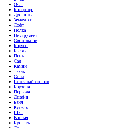
Очаг
Кострище
Дровница
Землянки
Лофт
Полка
Инструмент
Светильник
Коряги
Бревна
Пень
Сад
Камни
Тазик
Спил
Глиняный горшок
Корзина
Пергола
Дизайн
Баня
Купель
Шкаф
Ванная
Кровать
Лодка