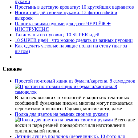
руками
Простынь в детскую кроватку: 10 крутейших вариантов
Носки тай-дай своими руками: 12 фотографий и
выкроек
Парник своими руками для дачи: ЧЕРТЁЖ ➕
ИНСТРУКЦИЯ
Талисманы из пуговиц. 10 SUPER идей
10 SUPER идей - что можно сделать из разных пуговиц
Как сделать угловые парящие полки на стену (шаг за
шагом)
Свежее
Простой почтовый ящик из бумаги/картона. 8 самоделок
В наш век высоких технологий и коротких текстовых
сообщений бумажные письма многим могут показаться
пережитком прошлого. Однако, многие дети, даже…
Полка для цветов на ремнях своими руками
Всего две
доски и пара ремней понадобится для изготовления
оригинальной полки.
Летний душ из поддонов (деревянных). 10 фото для