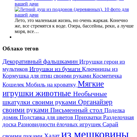
вашей дачи
Лето, это маленькая жизнь, но очень жаркая. Конечно
же, все стремятся к воде. Озера, бассейны, реки, а лучше
моря, все…
Облако тегов
Декоративный фальшкамин
Игрушки герои из
Игрушки из бумаги
Ключницы из
мультиков
Кормушка для птиц своими руками
Косметичка
Мягкие
Кошелек
Мобиль на кроватку
игрушки животные
Необычные
шкатулки своими руками
Органайзер
своими руками
Письменный стол
Поделка
домик
Подставка для цветов
Прихватки
Разделочная
Сарай
доска
Разновидности ёлочных игрушек
из мешковины
Халат
своими руками