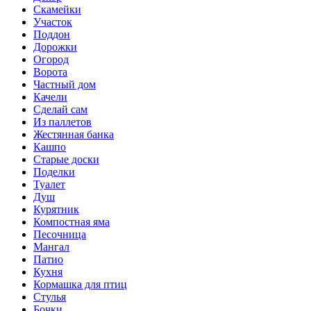
Скамейки
Участок
Поддон
Дорожки
Огород
Ворота
Частный дом
Качели
Сделай сам
Из паллетов
Жестянная банка
Кашпо
Старые доски
Поделки
Туалет
Душ
Курятник
Компостная яма
Песочница
Мангал
Патио
Кухня
Кормашка для птиц
Стулья
Бочки