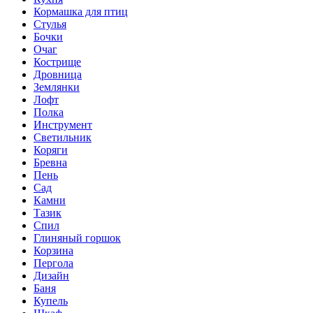
Кормашка для птиц
Стулья
Бочки
Очаг
Кострище
Дровница
Землянки
Лофт
Полка
Инструмент
Светильник
Коряги
Бревна
Пень
Сад
Камни
Тазик
Спил
Глиняный горшок
Корзина
Пергола
Дизайн
Баня
Купель