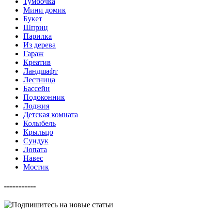
Тумбочка
Мини домик
Букет
Шприц
Парилка
Из дерева
Гараж
Креатив
Ландшафт
Лестница
Бассейн
Подоконник
Лоджия
Детская комната
Колыбель
Крыльцо
Сундук
Лопата
Навес
Мостик
-----------