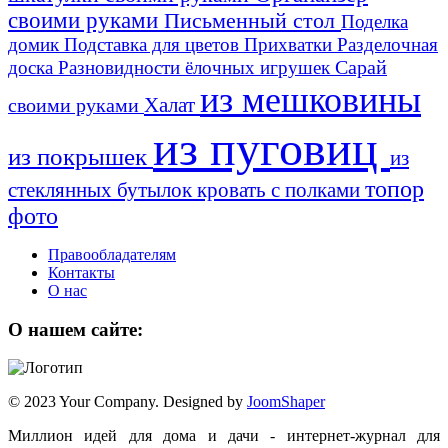
своими руками
Письменный стол
Поделка
домик
Подставка для цветов
Прихватки
Разделочная
Сарай
доска
Разновидности ёлочных игрушек
из мешковины
Халат
своими руками
из пуговиц
из покрышек
из
топор
стеклянных бутылок
кровать с полками
фото
Правообладателям
Контакты
О нас
О нашем сайте:
© 2023 Your Company. Designed by
JoomShaper
Миллион идей для дома и дачи - интернет-журнал для