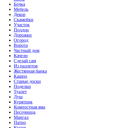
Бочка
Мебель
Декор
Скамейки
Участок
Поддон
Дорожки
Огород
Ворота
Частный дом
Качели
Сделай сам
Из паллетов
Жестянная банка
Кашпо
Старые доски
Поделки
Туалет
Душ
Курятник
Компостная яма
Песочница
Мангал
Патио
Кухня