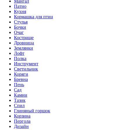
Мангал
Патио
Кухня
Кормашка для птиц
Стулья
Бочки
Очаг
Кострище
Дровница
Землянки
Лофт
Полка
Инструмент
Светильник
Коряги
Бревна
Пень
Сад
Камни
Тазик
Спил
Глиняный горшок
Корзина
Пергола
Дизайн