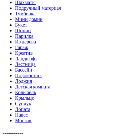
Шахматы
Подручный материал
Тумбочка
Мини домик
Букет
Шприц
Парилка
Из дерева
Гараж
Креатив
Ландшафт
Лестница
Бассейн
Подоконник
Лоджия
Детская комната
Колыбель
Крыльцо
Сундук
Лопата
Навес
Мостик
-----------