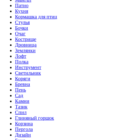
Патио
Кухня
Кормашка для птиц
Стулья
Бочки
Очаг
Кострище
Дровница
Землянки
Лофт
Полка
Инструмент
Светильник
Коряги
Бревна
Пень
Сад
Камни
Тазик
Спил
Глиняный горшок
Корзина
Пергола
Дизайн