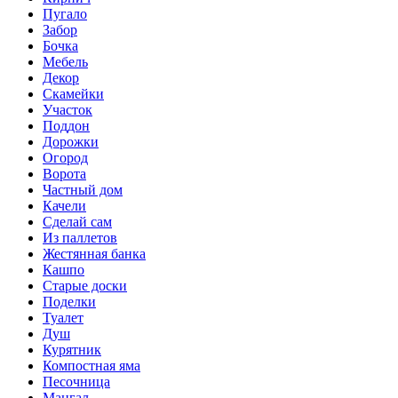
Пугало
Забор
Бочка
Мебель
Декор
Скамейки
Участок
Поддон
Дорожки
Огород
Ворота
Частный дом
Качели
Сделай сам
Из паллетов
Жестянная банка
Кашпо
Старые доски
Поделки
Туалет
Душ
Курятник
Компостная яма
Песочница
Мангал