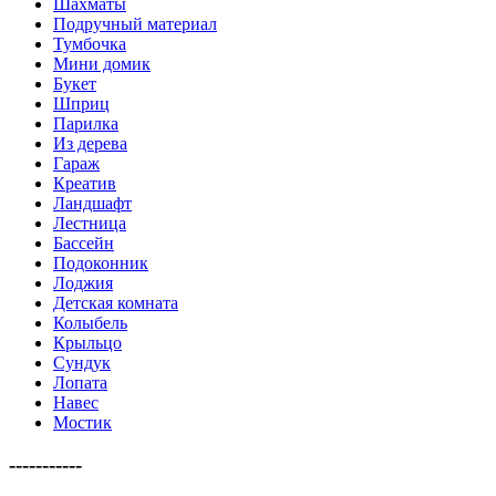
Шахматы
Подручный материал
Тумбочка
Мини домик
Букет
Шприц
Парилка
Из дерева
Гараж
Креатив
Ландшафт
Лестница
Бассейн
Подоконник
Лоджия
Детская комната
Колыбель
Крыльцо
Сундук
Лопата
Навес
Мостик
-----------