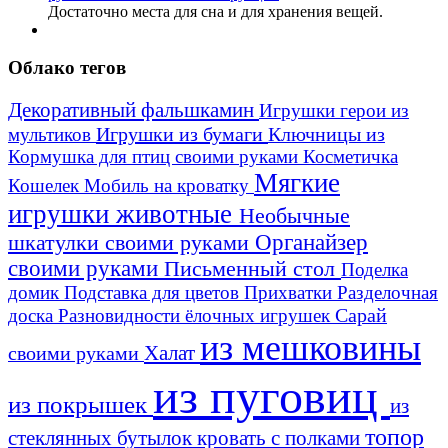
Достаточно места для сна и для хранения вещей.
Облако тегов
Декоративный фальшкамин
Игрушки герои из
Игрушки из бумаги
Ключницы из
мультиков
Кормушка для птиц своими руками
Косметичка
Мягкие
Кошелек
Мобиль на кроватку
игрушки животные
Необычные
шкатулки своими руками
Органайзер
своими руками
Письменный стол
Поделка
домик
Подставка для цветов
Прихватки
Разделочная
Сарай
доска
Разновидности ёлочных игрушек
из мешковины
Халат
своими руками
из пуговиц
из покрышек
из
топор
стеклянных бутылок
кровать с полками