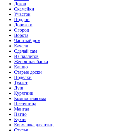
Декор
Скамейки
Участок
Поддон
Дорожки
Огород
Ворота
Частный дом
Качели
Сделай сам
Из паллетов
Жестянная банка
Кашпо
Старые доски
Поделки
Туалет
Душ
Курятник
Компостная яма
Песочница
Мангал
Патио
Кухня
Кормашка для птиц
Стулья