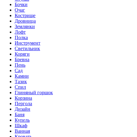
Бочки
Очаг
Кострище
Дровница
Землянки
Лофт
Полка
Инструмент
Светильник
Коряги
Бревна
Пень
Сад
Камни
Тазик
Спил
Глиняный горшок
Корзина
Пергола
Дизайн
Баня
Купель
Шкаф
Ванная
Кровать