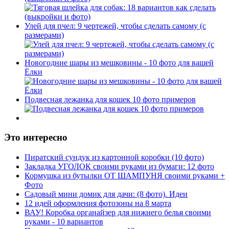
Улей для пчел: 9 чертежей, чтобы сделать самому (с
размерами)
Новогодние шары из мешковины - 10 фото для вашей
Ёлки
Подвесная лежанка для кошек 10 фото примеров
Это интересно
Пиратский сундук из картонной коробки (10 фото)
Закладка УГОЛОК своими руками из бумаги: 12 фото
Кормушка из бутылки ОТ ШАМПУНЯ своими руками +
Фото
Садовый мини домик для дачи: (8 фото). Идеи
12 идей оформления фотозоны на 8 марта
ВАУ! Коробка органайзер для нижнего белья своими
руками - 10 вариантов