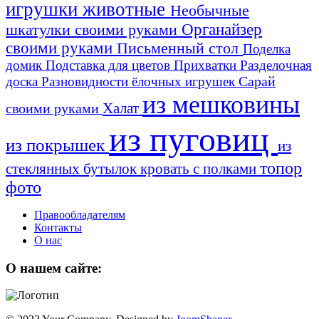
игрушки животные
Необычные
шкатулки своими руками
Органайзер
своими руками
Письменный стол
Поделка
домик
Подставка для цветов
Прихватки
Разделочная
Сарай
доска
Разновидности ёлочных игрушек
из мешковины
Халат
своими руками
из пуговиц
из покрышек
из
топор
стеклянных бутылок
кровать с полками
фото
Правообладателям
Контакты
О нас
О нашем сайте: