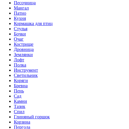
Песочница
Мангал
Патио
Кухня
Кормашка для птиц
Стулья
Бочки
Очаг
Кострище
Дровница
Землянки
Лофт
Полка
Инструмент
Светильник
Коряги
Бревна
Пень
Сад
Камни
Тазик
Спил
Глиняный горшок
Корзина
Пергола