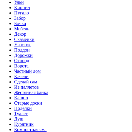
Ульи
Кирпич
Пугало
Забор
Бочка
Мебель
Декор
Скамейки
Участок
Поддон
Дорожки
Огород
Ворота
Частный дом
Качели
Сделай сам
Из паллетов
Жестянная банка
Кашпо
Старые доски
Поделки
Туалет
Душ
Курятник
Компостная яма