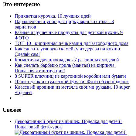
Это интересно
Прихватка курочка. 10 лучших идей
Параллельный упор для циркулярного стола - 8
вариантов
Разные игрушечные продукты для детской кухни. 9
ФОТО
ТОП 10 - кирпичная печь камин для загородного дома
Как сделать угловую скамейку из дерева на кухню.
Сделай сам!
Косметичка для прокладок - 7 различных моделей
Как сделать барбекю гриль (мангал) из кирпича.
Пошаговая инструкция!
8 SUPER ключниц из картонной коробки или бумаги
10 шкатулок из туалетной бумаги. Фото обзор поделок
Классный дровник из металла своими руками. 10 super
моделей
Свежее
Декоративный букет из шишек. Поделка для детей!
Пошаговый фото-урок