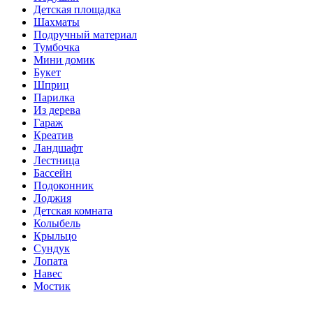
Детская площадка
Шахматы
Подручный материал
Тумбочка
Мини домик
Букет
Шприц
Парилка
Из дерева
Гараж
Креатив
Ландшафт
Лестница
Бассейн
Подоконник
Лоджия
Детская комната
Колыбель
Крыльцо
Сундук
Лопата
Навес
Мостик