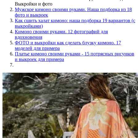
Выкройки и фото
Мужское кимоно своими руками. Наша подборка из 18
фото и выкроек
Как сшить халат кимоно: наша подборка 19 вариантов (с
выкройками)
Кимоно своими руками. 12 фотографий для
вдохновения
ФОТО и выкройки как сделать блузку кимоно. 17
моделей для примера
Платье кимоно своими руками - 15 потрясных рисунков
и выкроек для примера