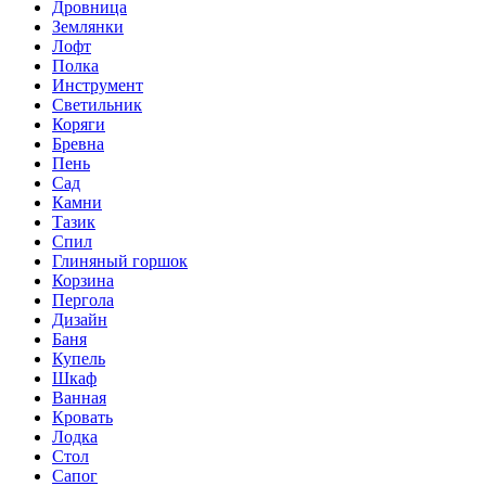
Дровница
Землянки
Лофт
Полка
Инструмент
Светильник
Коряги
Бревна
Пень
Сад
Камни
Тазик
Спил
Глиняный горшок
Корзина
Пергола
Дизайн
Баня
Купель
Шкаф
Ванная
Кровать
Лодка
Стол
Сапог