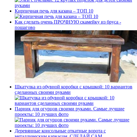
Кирпичная печь для казана – ТОП 10
Как сделать очень ПРОЧНУЮ скамейку из бруса -
пошагово
Шкатулка из обувной коробки с крышкой: 10 вариантов
сделанных своими руками
Парник для огурцов своими руками. Самые лучшие
проекты: 10 лучших фото
Деревянные консольные откатные ворота с
металлическим каркасом. СДЕЛАЙ САМ