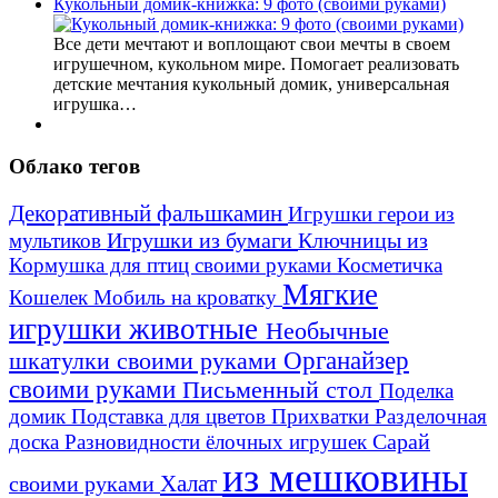
Кукольный домик-книжка: 9 фото (своими руками)
Все дети мечтают и воплощают свои мечты в своем
игрушечном, кукольном мире. Помогает реализовать
детские мечтания кукольный домик, универсальная
игрушка…
Облако тегов
Декоративный фальшкамин
Игрушки герои из
Игрушки из бумаги
Ключницы из
мультиков
Кормушка для птиц своими руками
Косметичка
Мягкие
Кошелек
Мобиль на кроватку
игрушки животные
Необычные
шкатулки своими руками
Органайзер
своими руками
Письменный стол
Поделка
домик
Подставка для цветов
Прихватки
Разделочная
Сарай
доска
Разновидности ёлочных игрушек
из мешковины
Халат
своими руками