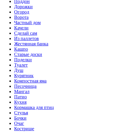
Поддон
Дорожки
Огород
Ворота
Частный дом
Качели
Сделай сам
Из паллетов
Жестянная банка
Кашпо
Старые доски
Поделки
Туалет
Душ
Курятник
Компостная яма
Песочница
Мангал
Патио
Кухня
Кормашка для птиц
Стулья
Бочки
Очаг
Кострище