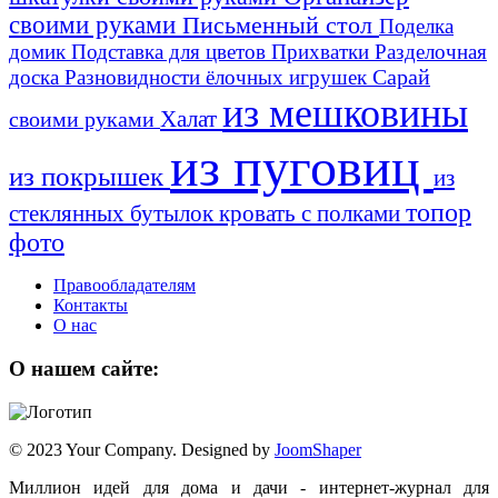
своими руками
Письменный стол
Поделка
домик
Подставка для цветов
Прихватки
Разделочная
Сарай
доска
Разновидности ёлочных игрушек
из мешковины
Халат
своими руками
из пуговиц
из покрышек
из
топор
стеклянных бутылок
кровать с полками
фото
Правообладателям
Контакты
О нас
О нашем сайте:
© 2023 Your Company. Designed by
JoomShaper
Миллион идей для дома и дачи - интернет-журнал для