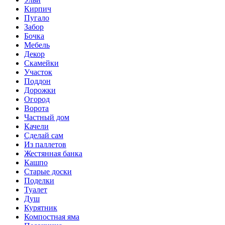
Кирпич
Пугало
Забор
Бочка
Мебель
Декор
Скамейки
Участок
Поддон
Дорожки
Огород
Ворота
Частный дом
Качели
Сделай сам
Из паллетов
Жестянная банка
Кашпо
Старые доски
Поделки
Туалет
Душ
Курятник
Компостная яма