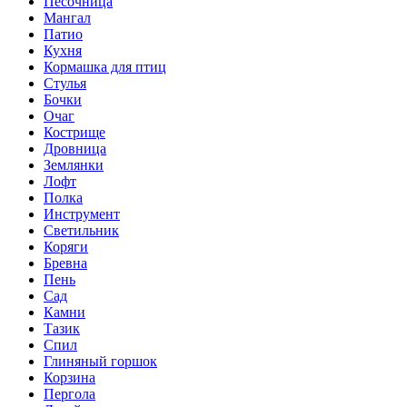
Песочница
Мангал
Патио
Кухня
Кормашка для птиц
Стулья
Бочки
Очаг
Кострище
Дровница
Землянки
Лофт
Полка
Инструмент
Светильник
Коряги
Бревна
Пень
Сад
Камни
Тазик
Спил
Глиняный горшок
Корзина
Пергола