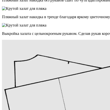
Пляжный халат накидка без рукавов сшит по чуть адаптирован
Пляжный халат накидка в тренде благодаря яркому цветочному
Выкройка халата с цельнокроеным рукавом. Сделав рукав короч