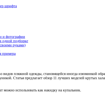
мер шрифта
ки и фотографии
 в одной подборке
(своими руками)
й
я примера
во видов пляжной одежды, становящейся иногда изюминкой образ
уникой. Статья предлагает обзор 11 лучших моделей крутых хал
т можно использовать как накидку на купальник.