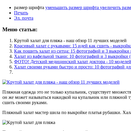
размер шрифта
уменьшить размер шрифта
увеличить раз
Печать
Эл. почта
Меню статьи:
Крутой халат для пляжа - наш обзор 11 лучших моделей
Красивый халат с рукавами: 15 идей как сшить - выкрой
Как пошить халат из ситца: 15 фотографий и 3 выкройки
Халат из вафельной ткани: 10 фотографий и 3 выкройки 
ФОТО! Детский медицинский халат доктора - 10 моделе
Халат своими руками быстро и просто: 10 фотографий дл
Пляжная одежда это не только купальник, существует множест
он же может называться накидкой на купальник или пляжной т
сшить своими руками.
Пляжный халат мастер шила по выкройке платья рубашки. Хала