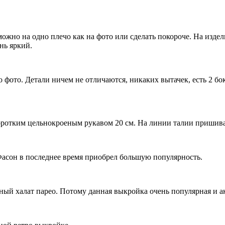
жно на одно плечо как на фото или сделать покороче. На издел
нь яркий.
фото. Детали ничем не отличаются, никаких вытачек, есть 2 б
коротким цельнокроеным рукавом 20 см. На линии талии пришива
 Фасон в последнее время приобрел большую популярность.
жный халат парео. Потому данная выкройка очень популярная и а