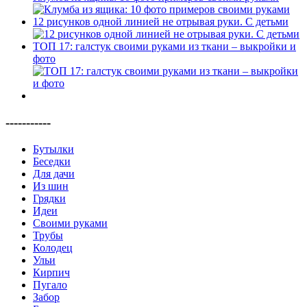
12 рисунков одной линией не отрывая руки. С детьми
ТОП 17: галстук своими руками из ткани – выкройки и
фото
-----------
Бутылки
Беседки
Для дачи
Из шин
Грядки
Идеи
Своими руками
Трубы
Колодец
Ульи
Кирпич
Пугало
Забор