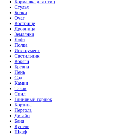
Кормашка для птиц
Стулья
Бочки
Очаг
Кострище
Дровница
Землянки
Лофт
Полка
Инструмент
Светильник
Коряги
Бревна
Пень
Сад
Камни
Тазик
Спил
Глиняный горшок
Корзина
Пергола
Дизайн
Баня
Купель
Шкаф