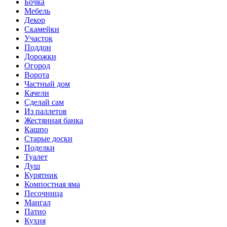
Бочка
Мебель
Декор
Скамейки
Участок
Поддон
Дорожки
Огород
Ворота
Частный дом
Качели
Сделай сам
Из паллетов
Жестянная банка
Кашпо
Старые доски
Поделки
Туалет
Душ
Курятник
Компостная яма
Песочница
Мангал
Патио
Кухня