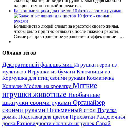
своей кроватке, он видит игрушки. Благодаря мобилю
на кроватку, он спокойно лежит…
Балконные ящики для цветов 10 фото - своими руками
Большинство людей следят за красотой своего жилья,
чтобы было приятно отдыхать после тяжелой работы.
Самое распространенное украшение и эффективное –…
Облако тегов
Декоративный фальшкамин
Игрушки герои из
Игрушки из бумаги
Ключницы из
мультиков
Кормушка для птиц своими руками
Косметичка
Мягкие
Кошелек
Мобиль на кроватку
игрушки животные
Необычные
шкатулки своими руками
Органайзер
своими руками
Письменный стол
Поделка
домик
Подставка для цветов
Прихватки
Разделочная
Сарай
доска
Разновидности ёлочных игрушек