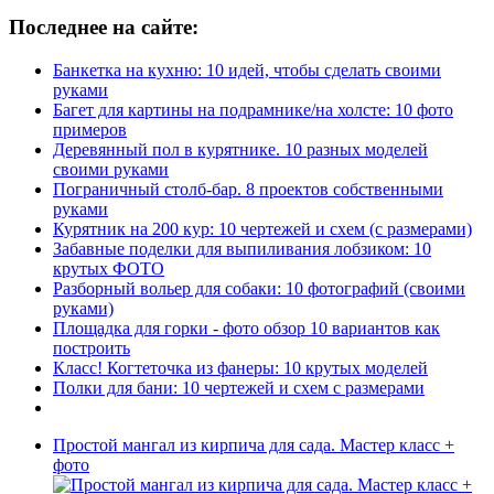
Последнее на сайте:
Банкетка на кухню: 10 идей, чтобы сделать своими
руками
Багет для картины на подрамнике/на холсте: 10 фото
примеров
Деревянный пол в курятнике. 10 разных моделей
своими руками
Пограничный столб-бар. 8 проектов собственными
руками
Курятник на 200 кур: 10 чертежей и схем (с размерами)
Забавные поделки для выпиливания лобзиком: 10
крутых ФОТО
Разборный вольер для собаки: 10 фотографий (своими
руками)
Площадка для горки - фото обзор 10 вариантов как
построить
Класс! Когтеточка из фанеры: 10 крутых моделей
Полки для бани: 10 чертежей и схем с размерами
Простой мангал из кирпича для сада. Мастер класс +
фото