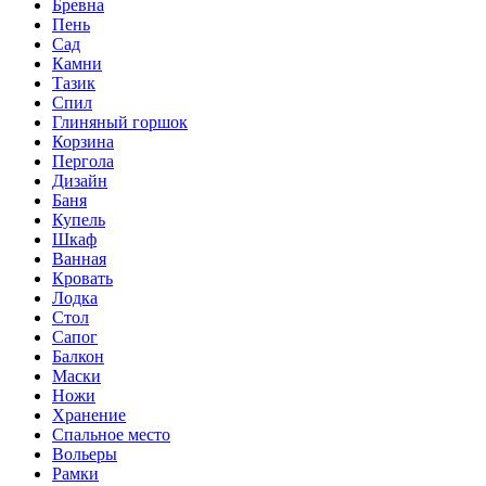
Бревна
Пень
Сад
Камни
Тазик
Спил
Глиняный горшок
Корзина
Пергола
Дизайн
Баня
Купель
Шкаф
Ванная
Кровать
Лодка
Стол
Сапог
Балкон
Маски
Ножи
Хранение
Спальное место
Вольеры
Рамки