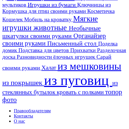
Игрушки из бумаги
Ключницы из
мультиков
Кормушка для птиц своими руками
Косметичка
Мягкие
Кошелек
Мобиль на кроватку
игрушки животные
Необычные
шкатулки своими руками
Органайзер
своими руками
Письменный стол
Поделка
домик
Подставка для цветов
Прихватки
Разделочная
Сарай
доска
Разновидности ёлочных игрушек
из мешковины
Халат
своими руками
из пуговиц
из покрышек
из
топор
стеклянных бутылок
кровать с полками
фото
Правообладателям
Контакты
О нас