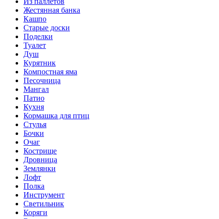
Из паллетов
Жестянная банка
Кашпо
Старые доски
Поделки
Туалет
Душ
Курятник
Компостная яма
Песочница
Мангал
Патио
Кухня
Кормашка для птиц
Стулья
Бочки
Очаг
Кострище
Дровница
Землянки
Лофт
Полка
Инструмент
Светильник
Коряги