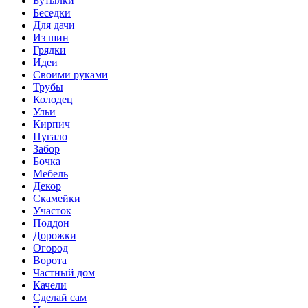
Бутылки
Беседки
Для дачи
Из шин
Грядки
Идеи
Своими руками
Трубы
Колодец
Ульи
Кирпич
Пугало
Забор
Бочка
Мебель
Декор
Скамейки
Участок
Поддон
Дорожки
Огород
Ворота
Частный дом
Качели
Сделай сам