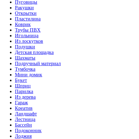
Пуговицы
Ракушки
Открытки
Пластилина
Коврик
Трубы ПВХ
Игольница
Из лоскутков
Подушки
Детская площадка
Шахматы
Подручный материал
Тумбочка
Мини домик
Букет
Шприц
Парилка
Из дерева
Гараж
Креатив
Ландшафт
Лестница
Бассейн
Подоконник
Лоджия