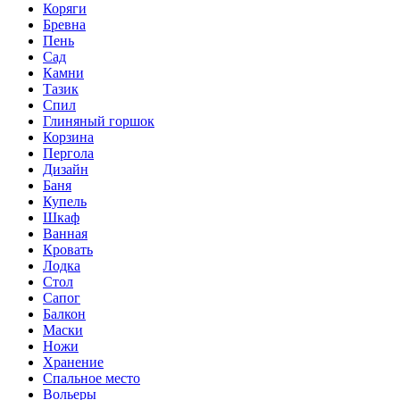
Коряги
Бревна
Пень
Сад
Камни
Тазик
Спил
Глиняный горшок
Корзина
Пергола
Дизайн
Баня
Купель
Шкаф
Ванная
Кровать
Лодка
Стол
Сапог
Балкон
Маски
Ножи
Хранение
Спальное место
Вольеры