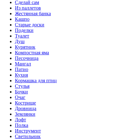
Сделай сам
Из паллетов
Жестянная банка
Кашпо
Старые доски
Поделки
Туалет
Душ
Курятник
Компостная яма
Песочница
Мангал
Патио
Кухня
Кормашка для птиц
Стулья
Бочки
Очаг
Кострище
Дровница
Землянки
Лофт
Полка
Инструмент
Светильник