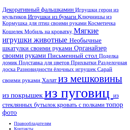
Декоративный фальшкамин
Игрушки герои из
Игрушки из бумаги
Ключницы из
мультиков
Кормушка для птиц своими руками
Косметичка
Мягкие
Кошелек
Мобиль на кроватку
игрушки животные
Необычные
шкатулки своими руками
Органайзер
своими руками
Письменный стол
Поделка
домик
Подставка для цветов
Прихватки
Разделочная
Сарай
доска
Разновидности ёлочных игрушек
из мешковины
Халат
своими руками
из пуговиц
из покрышек
из
топор
стеклянных бутылок
кровать с полками
фото
Правообладателям
Контакты