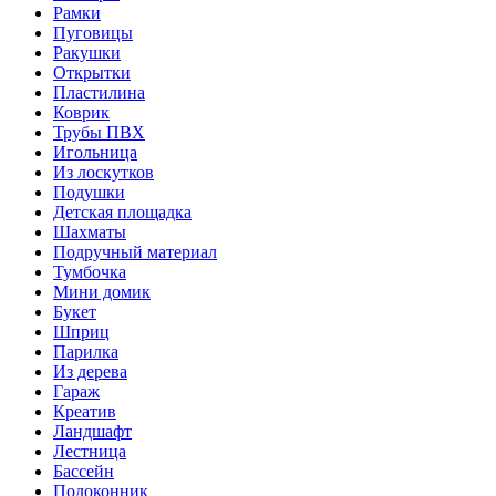
Рамки
Пуговицы
Ракушки
Открытки
Пластилина
Коврик
Трубы ПВХ
Игольница
Из лоскутков
Подушки
Детская площадка
Шахматы
Подручный материал
Тумбочка
Мини домик
Букет
Шприц
Парилка
Из дерева
Гараж
Креатив
Ландшафт
Лестница
Бассейн
Подоконник