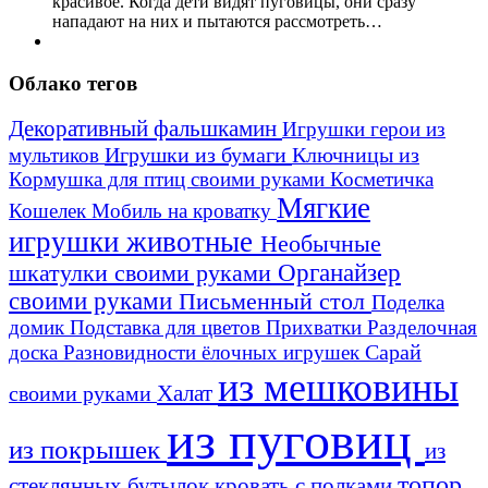
красивое. Когда дети видят пуговицы, они сразу
нападают на них и пытаются рассмотреть…
Облако тегов
Декоративный фальшкамин
Игрушки герои из
Игрушки из бумаги
Ключницы из
мультиков
Кормушка для птиц своими руками
Косметичка
Мягкие
Кошелек
Мобиль на кроватку
игрушки животные
Необычные
шкатулки своими руками
Органайзер
своими руками
Письменный стол
Поделка
домик
Подставка для цветов
Прихватки
Разделочная
Сарай
доска
Разновидности ёлочных игрушек
из мешковины
Халат
своими руками
из пуговиц
из покрышек
из
топор
стеклянных бутылок
кровать с полками