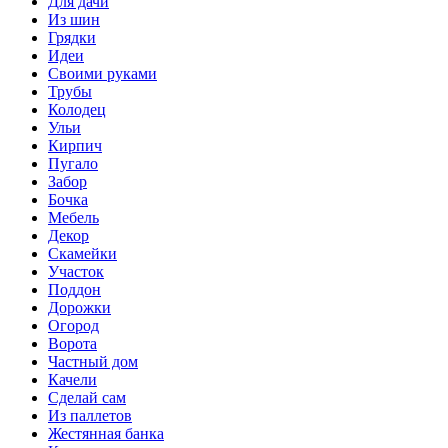
Для дачи
Из шин
Грядки
Идеи
Своими руками
Трубы
Колодец
Ульи
Кирпич
Пугало
Забор
Бочка
Мебель
Декор
Скамейки
Участок
Поддон
Дорожки
Огород
Ворота
Частный дом
Качели
Сделай сам
Из паллетов
Жестянная банка