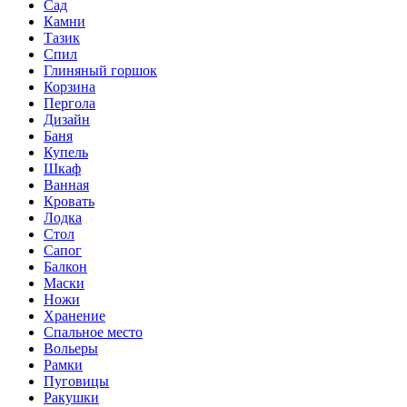
Сад
Камни
Тазик
Спил
Глиняный горшок
Корзина
Пергола
Дизайн
Баня
Купель
Шкаф
Ванная
Кровать
Лодка
Стол
Сапог
Балкон
Маски
Ножи
Хранение
Спальное место
Вольеры
Рамки
Пуговицы
Ракушки