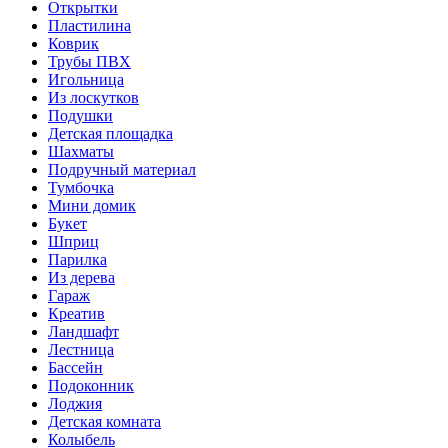
Открытки
Пластилина
Коврик
Трубы ПВХ
Игольница
Из лоскутков
Подушки
Детская площадка
Шахматы
Подручный материал
Тумбочка
Мини домик
Букет
Шприц
Парилка
Из дерева
Гараж
Креатив
Ландшафт
Лестница
Бассейн
Подоконник
Лоджия
Детская комната
Колыбель