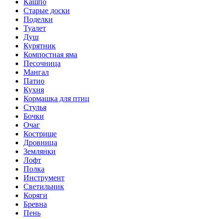
Кашпо
Старые доски
Поделки
Туалет
Душ
Курятник
Компостная яма
Песочница
Мангал
Патио
Кухня
Кормашка для птиц
Стулья
Бочки
Очаг
Кострище
Дровница
Землянки
Лофт
Полка
Инструмент
Светильник
Коряги
Бревна
Пень