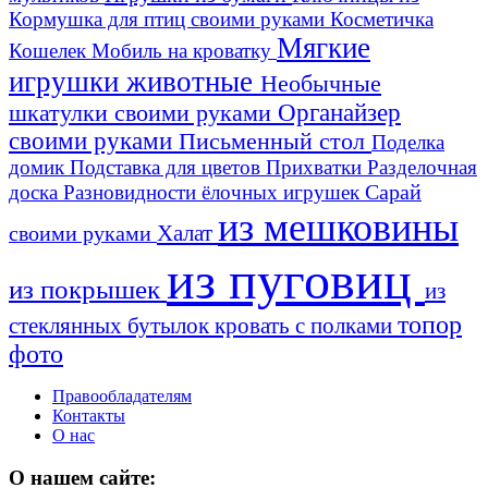
Кормушка для птиц своими руками
Косметичка
Мягкие
Кошелек
Мобиль на кроватку
игрушки животные
Необычные
шкатулки своими руками
Органайзер
своими руками
Письменный стол
Поделка
домик
Подставка для цветов
Прихватки
Разделочная
Сарай
доска
Разновидности ёлочных игрушек
из мешковины
Халат
своими руками
из пуговиц
из покрышек
из
топор
стеклянных бутылок
кровать с полками
фото
Правообладателям
Контакты
О нас
О нашем сайте: