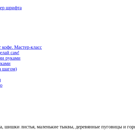
мер шрифта
 кофе. Мастер-класс
елай сам!
ми руками
уками
а шагом)
и
во
ка, шишки листья, маленькие тыквы, деревянные пуговицы и гор