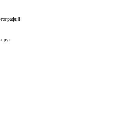
отографий.
ы рук.