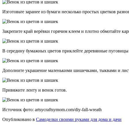
Изготовьте заранее из бумаги несколько простых цветков разног
Закрепите край верёвки горячим клеем и плотно обмотайте кар
В середину бумажных цветов приклейте деревянные пуговицы 
Дополните украшение маленькими шишечками, тыквами и лис
Привяжите ленту и венок готов.
Источник фото: artsycraftsymom.com/diy-fall-wreath
Опубликовано в
Самоделки своими руками для дома и дачи