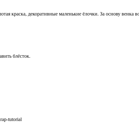
отая краска, декоративные маленькие ёлочки. За основу венка в
авить блёсток.
ap-tutorial