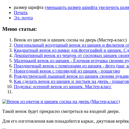
размер шрифта
уменьшить размер шрифта
увеличить раз
Печать
Эл. почта
Меню статьи:
Венок из цветов и шишек сосны на дверь (Мастер-класс)
Оригинальный воздушный венок из шишек и фильтров от
Квадратный венок из рамки для фотографий и шишек. Сд
Декоративный венок из чешуек от сосновых шишек свои
Маленький венок из шишек - Ёлочная игрушка своими р
Праздничный венок с помпонами из шишек - фото (шаг з
Новогодний венок с гирляндой из шишек - пошагово
Рождественский пышный венок из шишек своими рукам
Как сделать венок из шишек и листьев на дверь - пошаго
Поделка: осенний венок из шишек. Мастер-класс
Такой венок будет прекрасно смотреться на входной двери.
Для его изготовления вам понадобится каркас, джутовая верёв