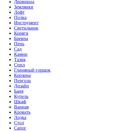
Дровница
Землянки
Лофт
Полка
Инструмент
Светильник
Коряги
Бревна
Пень
Сад
Камни
Тазик
Спил
Глиняный горшок
Корзина
Пергола
Дизайн
Баня
Купель
Шкаф
Ванная
Кровать
Лодка
Стол
Сапог