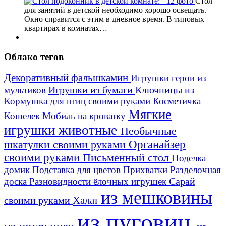
Стол
для занятий в детской необходимо хорошо освещать.
Окно справится с этим в дневное время. В типовых
квартирах в комнатах…
Облако тегов
Декоративный фальшкамин
Игрушки герои из
Игрушки из бумаги
Ключницы из
мультиков
Кормушка для птиц своими руками
Косметичка
Мягкие
Кошелек
Мобиль на кроватку
игрушки животные
Необычные
шкатулки своими руками
Органайзер
своими руками
Письменный стол
Поделка
домик
Подставка для цветов
Прихватки
Разделочная
Сарай
доска
Разновидности ёлочных игрушек
из мешковины
Халат
своими руками
из пуговиц