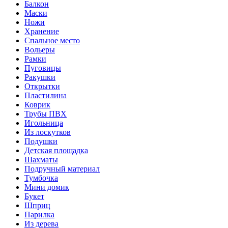
Балкон
Маски
Ножи
Хранение
Спальное место
Вольеры
Рамки
Пуговицы
Ракушки
Открытки
Пластилина
Коврик
Трубы ПВХ
Игольница
Из лоскутков
Подушки
Детская площадка
Шахматы
Подручный материал
Тумбочка
Мини домик
Букет
Шприц
Парилка
Из дерева