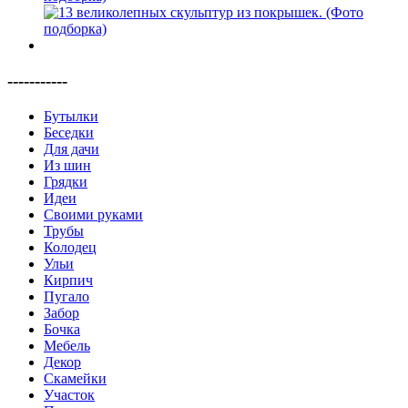
-----------
Бутылки
Беседки
Для дачи
Из шин
Грядки
Идеи
Своими руками
Трубы
Колодец
Ульи
Кирпич
Пугало
Забор
Бочка
Мебель
Декор
Скамейки
Участок