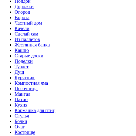
Поддон
Дорожки
Огород
Ворота
Частный дом
Качели
Сделай сам
Из паллетов
Жестянная банка
Кашпо
Старые доски
Поделки
Туалет
Душ
Курятник
Компостная яма
Песочница
Мангал
Патио
Кухня
Кормашка для птиц
Стулья
Бочки
Очаг
Кострище