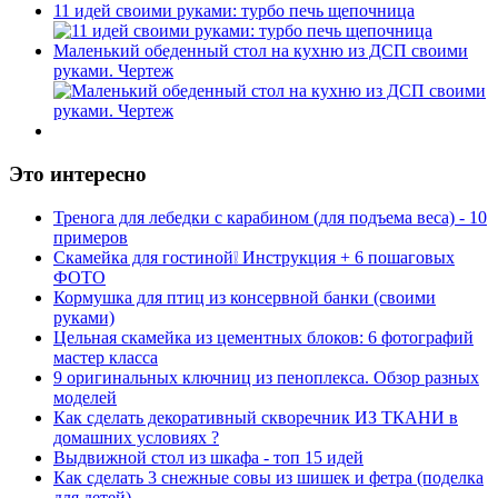
11 идей своими руками: турбо печь щепочница
Маленький обеденный стол на кухню из ДСП своими
руками. Чертеж
Это интересно
Тренога для лебедки с карабином (для подъема веса) - 10
примеров
Скамейка для гостиной❕ Инструкция + 6 пошаговых
ФОТО
Кормушка для птиц из консервной банки (своими
руками)
Цельная скамейка из цементных блоков: 6 фотографий
мастер класса
9 оригинальных ключниц из пеноплекса. Обзор разных
моделей
Как сделать декоративный скворечник ИЗ ТКАНИ в
домашних условиях ?
Выдвижной стол из шкафа - топ 15 идей
Как сделать 3 снежные совы из шишек и фетра (поделка
для детей)