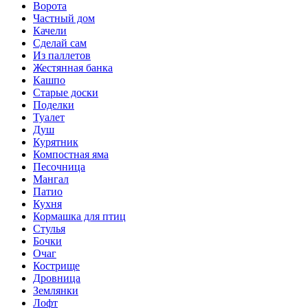
Ворота
Частный дом
Качели
Сделай сам
Из паллетов
Жестянная банка
Кашпо
Старые доски
Поделки
Туалет
Душ
Курятник
Компостная яма
Песочница
Мангал
Патио
Кухня
Кормашка для птиц
Стулья
Бочки
Очаг
Кострище
Дровница
Землянки
Лофт