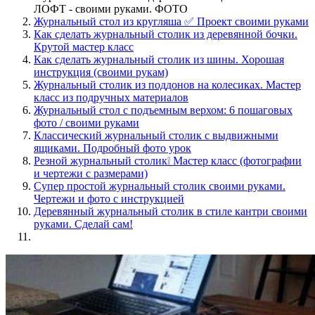
ЛОФТ - своими руками. ФОТО
Журнальный стол из кругляша ✅ Проект своими руками
Как сделать журнальный столик из деревянной бочки.
Крутой мастер класс
Как сделать журнальный столик из шины. Хорошая
инструкция (своими рукам)
Журнальный столик из поддонов на колесиках. Мастер
класс из подручных материалов
Журнальный стол с подъемным верхом: 6 пошаговых
фото / своими руками
Классический журнальный столик с выдвижными
ящиками. Подробный фото урок
Резной журнальный столик❕ Мастер класс (фотографии
и чертежи с размерами)
Супер простой журнальный столик своими руками.
Чертежи и фото с инструкцией
Деревянный журнальный столик в стиле кантри своими
руками. Сделай сам!