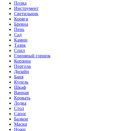
Полка
Инструмент
Светильник
Коряги
Бревна
Пень
Сад
Камни
Тазик
Спил
Глиняный горшок
Корзина
Пергола
Дизайн
Баня
Купель
Шкаф
Ванная
Кровать
Лодка
Стол
Сапог
Балкон
Маски
Ножи