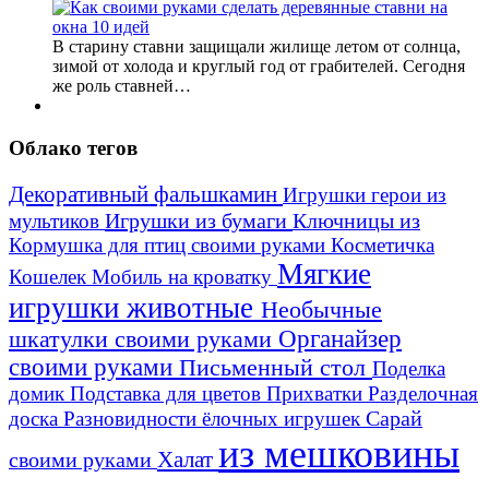
В старину ставни защищали жилище летом от солнца,
зимой от холода и круглый год от грабителей. Сегодня
же роль ставней…
Облако тегов
Декоративный фальшкамин
Игрушки герои из
Игрушки из бумаги
Ключницы из
мультиков
Кормушка для птиц своими руками
Косметичка
Мягкие
Кошелек
Мобиль на кроватку
игрушки животные
Необычные
шкатулки своими руками
Органайзер
своими руками
Письменный стол
Поделка
домик
Подставка для цветов
Прихватки
Разделочная
Сарай
доска
Разновидности ёлочных игрушек
из мешковины
Халат
своими руками