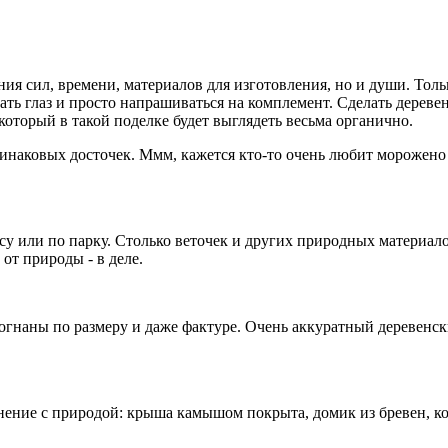
ения сил, времени, материалов для изготовления, но и души. То
вать глаз и просто напрашиваться на комплемент. Сделать дереве
оторый в такой поделке будет выглядеть весьма органично.
динаковых досточек. Ммм, кажется кто-то очень любит морожено 
у или по парку. Столько веточек и других природных материалов
 от природы - в деле.
догнаны по размеру и даже фактуре. Очень аккуратный деревенс
нение с природой: крыша камышом покрыта, домик из бревен, коло