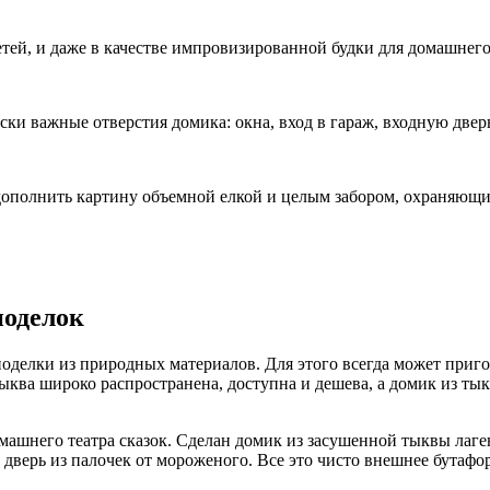
етей, и даже в качестве импровизированной будки для домашнег
ски важные отверстия домика: окна, вход в гараж, входную двер
 дополнить картину объемной елкой и целым забором, охраняющ
поделок
оделки из природных материалов. Для этого всегда может приго
ква широко распространена, доступна и дешева, а домик из тыкв
омашнего театра сказок. Сделан домик из засушенной тыквы ла
 дверь из палочек от мороженого. Все это чисто внешнее бутафо