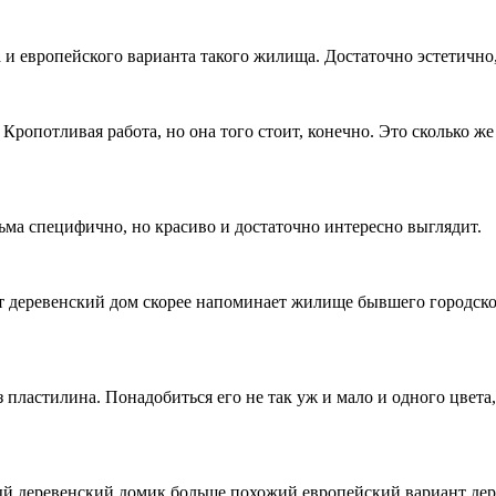
 и европейского варианта такого жилища. Достаточно эстетично,
ропотливая работа, но она того стоит, конечно. Это сколько же 
ьма специфично, но красиво и достаточно интересно выглядит.
от деревенский дом скорее напоминает жилище бывшего городско
пластилина. Понадобиться его не так уж и мало и одного цвета,
ый деревенский домик больше похожий европейский вариант дере