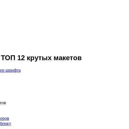
 ТОП 12 крутых макетов
мер шрифта
тов
меров
ебенку