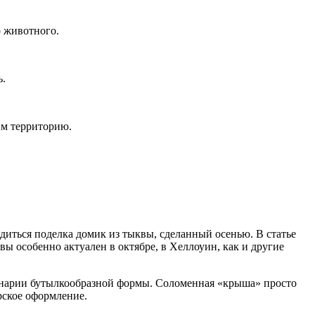
о животного.
ь.
им территорию.
диться поделка домик из тыквы, сделанный осенью. В статье
ы особенно актуален в октябре, в Хеллоуин, как и другие
генарии бутылкообразной формы. Соломенная «крыша» просто
рское оформление.