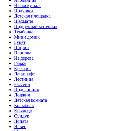
Игольница
Из лоскутков
Подушки
Детская площадка
Шахматы
Подручный материал
Тумбочка
Мини домик
Букет
Шприц
Парилка
Из дерева
Гараж
Креатив
Ландшафт
Лестница
Бассейн
Подоконник
Лоджия
Детская комната
Колыбель
Крыльцо
Сундук
Лопата
Навес