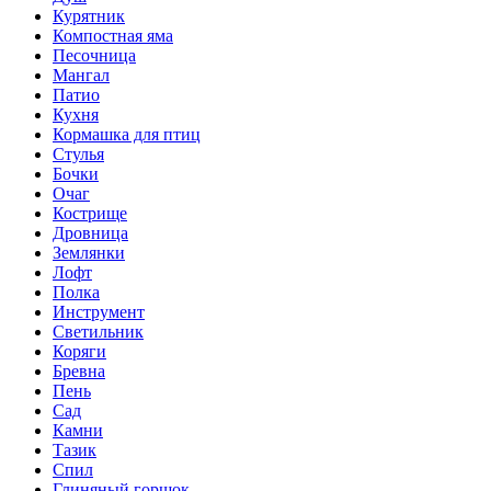
Курятник
Компостная яма
Песочница
Мангал
Патио
Кухня
Кормашка для птиц
Стулья
Бочки
Очаг
Кострище
Дровница
Землянки
Лофт
Полка
Инструмент
Светильник
Коряги
Бревна
Пень
Сад
Камни
Тазик
Спил
Глиняный горшок