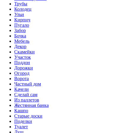
Трубы
Колодец
Ульи
Кирпич
Пугало
Забор
Бочка
Мебель
Декор
Скамейки
Участок
Поддон
Дорожки
Огород
Ворота
Частный дом
Качели
Сделай сам
Из паллетов
Жестянная банка
Кашпо
Старые доски
Поделки
Туалет
Душ