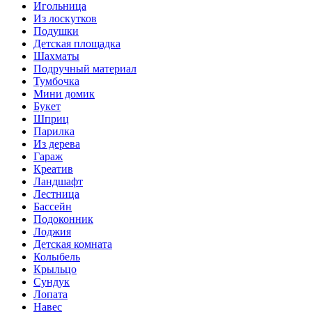
Игольница
Из лоскутков
Подушки
Детская площадка
Шахматы
Подручный материал
Тумбочка
Мини домик
Букет
Шприц
Парилка
Из дерева
Гараж
Креатив
Ландшафт
Лестница
Бассейн
Подоконник
Лоджия
Детская комната
Колыбель
Крыльцо
Сундук
Лопата
Навес