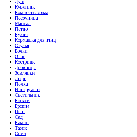
Душ
Курятник
Компостная яма
Песочница
Мангал
Патио
Кухня
Кормашка для птиц
Стулья
Бочки
Очаг
Кострище
Дровница
Землянки
Лофт
Полка
Инструмент
Светильник
Коряги
Бревна
Пень
Сад
Камни
Тазик
Спил