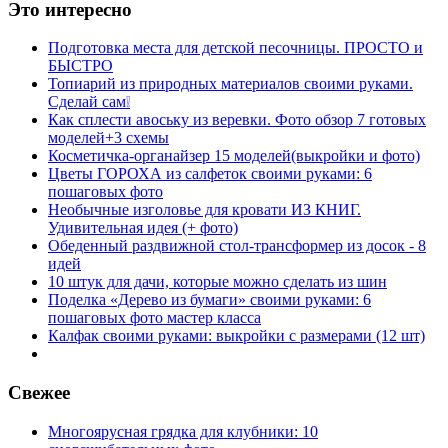
Это интересно
Подготовка места для детской песочницы. ПРОСТО и
БЫСТРО
Топиарий из природных материалов своими руками.
Сделай сам❕
Как сплести авоську из веревки. Фото обзор 7 готовых
моделей+3 схемы
Косметичка-органайзер 15 моделей(выкройки и фото)
Цветы ГОРОХА из салфеток своими руками: 6
пошаговых фото
Необычные изголовье для кровати ИЗ КНИГ.
Удивительная идея (+ фото)
Обеденный раздвижной стол-трансформер из досок - 8
идей
10 штук для дачи, которые можно сделать из шин
Поделка «Дерево из бумаги» своими руками: 6
пошаговых фото мастер класса
Калфак своими руками: выкройки с размерами (12 шт)
Свежее
Многоярусная грядка для клубники: 10