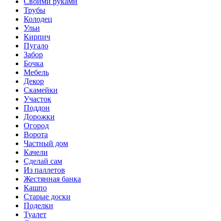
Своими руками
Трубы
Колодец
Ульи
Кирпич
Пугало
Забор
Бочка
Мебель
Декор
Скамейки
Участок
Поддон
Дорожки
Огород
Ворота
Частный дом
Качели
Сделай сам
Из паллетов
Жестянная банка
Кашпо
Старые доски
Поделки
Туалет