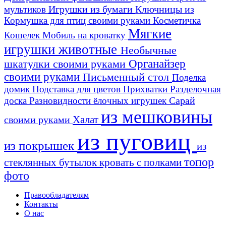
Игрушки из бумаги
Ключницы из
мультиков
Кормушка для птиц своими руками
Косметичка
Мягкие
Кошелек
Мобиль на кроватку
игрушки животные
Необычные
шкатулки своими руками
Органайзер
своими руками
Письменный стол
Поделка
домик
Подставка для цветов
Прихватки
Разделочная
Сарай
доска
Разновидности ёлочных игрушек
из мешковины
Халат
своими руками
из пуговиц
из покрышек
из
топор
стеклянных бутылок
кровать с полками
фото
Правообладателям
Контакты
О нас