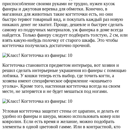
приспособление своими руками не трудно, нужен кусок
фанеры и джутовая веревка для обмотки. Конечно, в
магазинах для животных такие когтеточки есть, но они
быстро теряют товарный вид, и покупать каждый раз новую
никаких денег не хватит. Проще, дешевле и быстрее сделать
самому из подручных материалов, уж фанерка в доме всегда
найдется. Только фанеру следует подбирать толстую, 2 см, или
взять какую-нибудь полочку от старого шкафа. Это чтобы
когтеточка получилась достаточно прочной.
Когтеточка становится предметом интерьера, вот хозяин и
решил сделать интерьерные украшения из фанеры с помощью
лобзика. У кошки теперь есть выбор, где точить когти, а
хозяева имеют специфическое оформление «кошачьего
уголка». Кроме того, настенная когтеточка всегда на своем
месте, не затеряется и не будет мешаться под ногами.
Угловая когтеточка защитит стены от царапин, и делать ее
удобно из фанеры и шнура, можно использовать ковер или
ковролин. Если есть время и желание, можно подобрать
элементы в одной цветовой гамме. Или в контрастной, кто