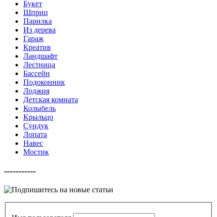
Букет
Шприц
Парилка
Из дерева
Гараж
Креатив
Ландшафт
Лестница
Бассейн
Подоконник
Лоджия
Детская комната
Колыбель
Крыльцо
Сундук
Лопата
Навес
Мостик
-----------