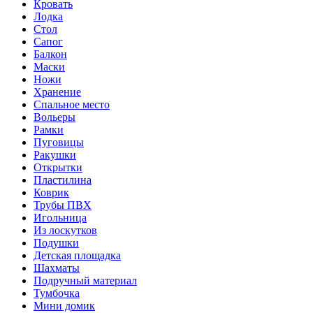
Кровать
Лодка
Стол
Сапог
Балкон
Маски
Ножи
Хранение
Спальное место
Вольеры
Рамки
Пуговицы
Ракушки
Открытки
Пластилина
Коврик
Трубы ПВХ
Игольница
Из лоскутков
Подушки
Детская площадка
Шахматы
Подручный материал
Тумбочка
Мини домик