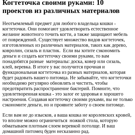
Когтеточка своими руками: 10
проектов из различных материалов
Неотъемлемый предмет для любого владельца кошки -
когтеточки. Они помогают удовлетворить естественное
желание животного точить когти, а также защищают мебель
от повреждений. Существует множество видов когтеточек,
изготовленных из различных материалов, таких как дерево,
ковролин, сизаль и пластик. Если вы хотите сэкономить
деньги и создать когтеточку своими руками, то вам
понадобятся разные материалы: доска, ковер или сизаль,
клей, веревка. В итоге у вас получится прочная и
функциональная когтеточка из разных материалов, которая
будет радовать вашего питомца. Не забывайте, что когтеточки
необходимо регулярно обновлять и чистить, чтобы
предотвратить распространение бактерий. Помните, что
удовлетворенная кошка - это залог ее здоровья и хорошего
настроения. Создавая когтеточку своими руками, вы не только
сэкономите деньги, но и проявите заботу о своем питомце.
Если вам не до изысков, а ваша кошка не королевских кровей,
то вполне можно ограничиться ножкой стола, которую
обматываем плотным слоем веревкой потолще. И ваш
домашний питомец буден несказанно рад.