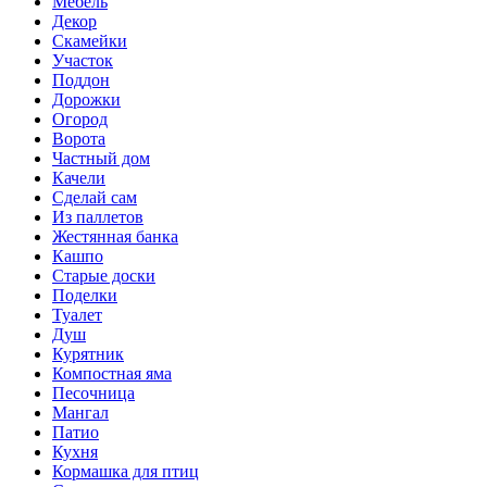
Мебель
Декор
Скамейки
Участок
Поддон
Дорожки
Огород
Ворота
Частный дом
Качели
Сделай сам
Из паллетов
Жестянная банка
Кашпо
Старые доски
Поделки
Туалет
Душ
Курятник
Компостная яма
Песочница
Мангал
Патио
Кухня
Кормашка для птиц