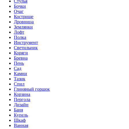
Стулья
Бочки
Очаг
Кострище
Дровница
Землянки
Лофт
Полка
Инструмент
Светильник
Коряги
Бревна
Пень
Сад
Камни
Тазик
Спил
Глиняный горшок
Корзина
Пергола
Дизайн
Баня
Купель
Шкаф
Ванная