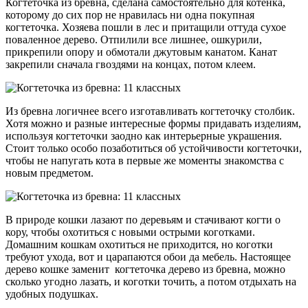
Когтеточка из бревна, сделана самостоятельно для котенка,
которому до сих пор не нравилась ни одна покупная
когтеточка. Хозяева пошли в лес и притащили оттуда сухое
поваленное дерево. Отпилили все лишнее, ошкурили,
прикрепили опору и обмотали джутовым канатом. Канат
закрепили сначала гвоздями на концах, потом клеем.
Из бревна логичнее всего изготавливать когтеточку столбик.
Хотя можно и разные интересные формы придавать изделиям,
используя когтеточки заодно как интерьерные украшения.
Стоит только особо позаботиться об устойчивости когтеточки,
чтобы не напугать кота в первые же моменты знакомства с
новым предметом.
В природе кошки лазают по деревьям и стачивают когти о
кору, чтобы охотиться с новыми острыми коготками.
Домашним кошкам охотиться не приходится, но коготки
требуют ухода, вот и царапаются обои да мебель. Настоящее
дерево кошке заменит когтеточка дерево из бревна, можно
сколько угодно лазать, и коготки точить, а потом отдыхать на
удобных подушках.