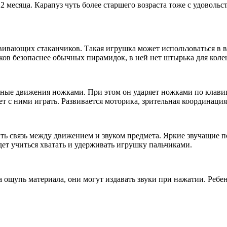
есяца. Карапуз чуть более старшего возраста тоже с удовольст
ивающих стаканчиков. Такая игрушка может использоваться в ва
ков безопаснее обычных пирамидок, в ней нет штырька для колец
ные движения ножками. При этом он ударяет ножками по клави
 с ними играть. Развивается моторика, зрительная координация
ь связь между движением и звуком предмета. Яркие звучащие п
дет учиться хватать и удерживать игрушку пальчиками.
 ощупь материала, они могут издавать звуки при нажатии. Ребе