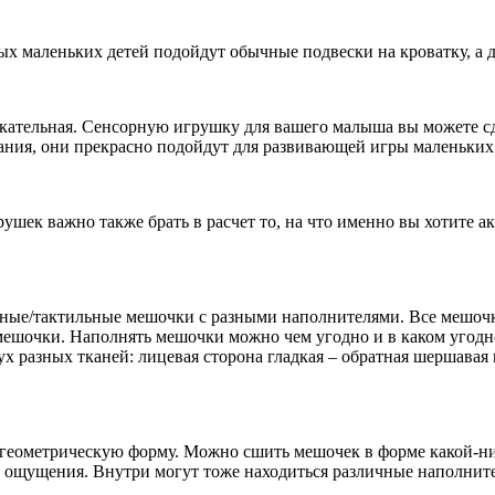
ых маленьких детей подойдут обычные подвески на кроватку, а 
кательная. Сенсорную игрушку для вашего малыша вы можете сде
тания, они прекрасно подойдут для развивающей игры маленьких
шек важно также брать в расчет то, на что именно вы хотите а
орные/тактильные мешочки с разными наполнителями. Все мешочк
ешочки. Наполнять мешочки можно чем угодно и в каком угодно
 разных тканей: лицевая сторона гладкая – обратная шершавая и 
геометрическую форму. Можно сшить мешочек в форме какой-ниб
е ощущения. Внутри могут тоже находиться различные наполнит