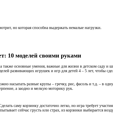
отрит, но которая способна выдержать немалые нагрузки.
т: 10 моделей своими руками
я, а также основные умения, важные для жизни в детском саду и
оделей развивающих игрушек и игр для детей 4 – 5 лет, чтобы сд
 Можно насыпать разные крупы – гречку, рис, фасоль и т.д. – в о
ерпение, а заодно и мелкую моторику рук.
Сделать саму корзинку достаточно легко, но игра требует участи
испытывает сейчас грусть или страх, из корзинки выбирается в