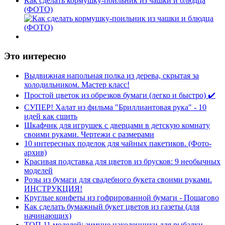
Как сделать кормушку-поильник из чашки и блюдца
(ФОТО)
Это интересно
Выдвижная напольная полка из дерева, скрытая за
холодильником. Мастер класс!
Простой цветок из обрезков бумаги (легко и быстро) ✔️
СУПЕР! Халат из фильма "Бриллиантовая рука" - 10
идей как сшить
Шкафчик для игрушек с дверцами в детскую комнату
своими руками. Чертежи с размерами
10 интересных поделок для чайных пакетиков. (Фото-
архив)
Красивая подставка для цветов из брусков: 9 необычных
моделей
Розы из бумаги для свадебного букета своими руками.
ИНСТРУКЦИЯ!
Круглые конфеты из гофрированной бумаги - Пошагово
Как сделать бумажный букет цветов из газеты (для
начинающих)
ТОП 11 моделей: зимние наколенники для рыбалки