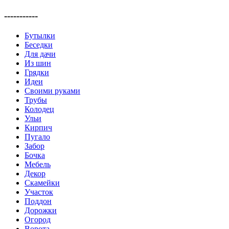
-----------
Бутылки
Беседки
Для дачи
Из шин
Грядки
Идеи
Своими руками
Трубы
Колодец
Ульи
Кирпич
Пугало
Забор
Бочка
Мебель
Декор
Скамейки
Участок
Поддон
Дорожки
Огород
Ворота