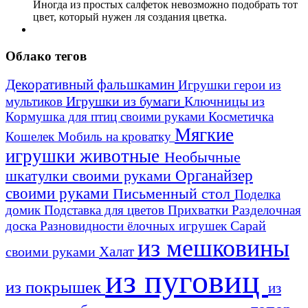
Иногда из простых салфеток невозможно подобрать тот
цвет, который нужен ля создания цветка.
Облако тегов
Декоративный фальшкамин
Игрушки герои из
Игрушки из бумаги
Ключницы из
мультиков
Кормушка для птиц своими руками
Косметичка
Мягкие
Кошелек
Мобиль на кроватку
игрушки животные
Необычные
шкатулки своими руками
Органайзер
своими руками
Письменный стол
Поделка
домик
Подставка для цветов
Прихватки
Разделочная
Сарай
доска
Разновидности ёлочных игрушек
из мешковины
Халат
своими руками
из пуговиц
из покрышек
из