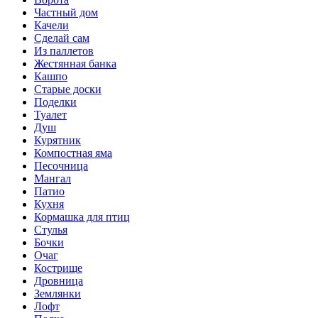
Частный дом
Качели
Сделай сам
Из паллетов
Жестянная банка
Кашпо
Старые доски
Поделки
Туалет
Душ
Курятник
Компостная яма
Песочница
Мангал
Патио
Кухня
Кормашка для птиц
Стулья
Бочки
Очаг
Кострище
Дровница
Землянки
Лофт