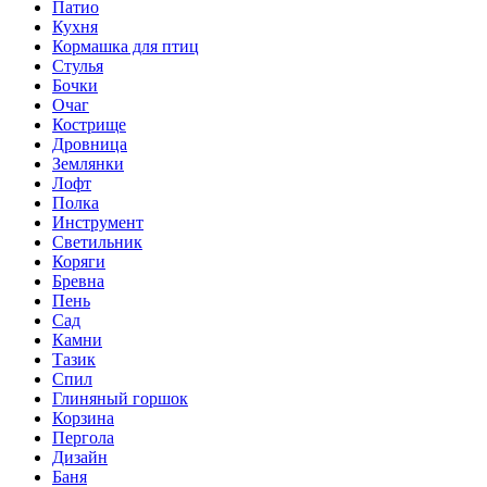
Патио
Кухня
Кормашка для птиц
Стулья
Бочки
Очаг
Кострище
Дровница
Землянки
Лофт
Полка
Инструмент
Светильник
Коряги
Бревна
Пень
Сад
Камни
Тазик
Спил
Глиняный горшок
Корзина
Пергола
Дизайн
Баня