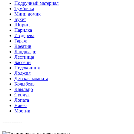
Подручный материал
Тумбочка
Мини домик
Букет
Шприц
Парилка
Из дерева
Гараж
Креатив
Ландшафт
Лестница
Бассейн
Подоконник
Лоджия
Детская комната
Колыбель
Крыльцо
Сундук
Лопата
Навес
Мостик
-----------