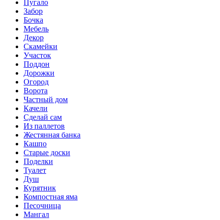
Пугало
Забор
Бочка
Мебель
Декор
Скамейки
Участок
Поддон
Дорожки
Огород
Ворота
Частный дом
Качели
Сделай сам
Из паллетов
Жестянная банка
Кашпо
Старые доски
Поделки
Туалет
Душ
Курятник
Компостная яма
Песочница
Мангал